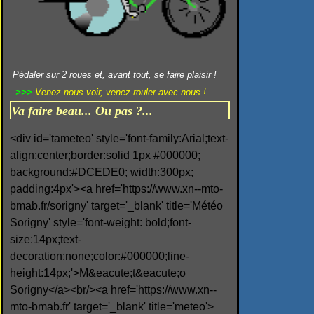
Pédaler sur 2 roues et, avant tout, se faire plaisir !
>>>
Venez-nous voir, venez-rouler avec nous !
Va faire beau... Ou pas ?...
<div id='tameteo' style='font-family:Arial;text-
align:center;border:solid 1px #000000;
background:#DCEDE0; width:300px;
padding:4px'><a href='https://www.xn--mto-
bmab.fr/sorigny' target='_blank' title='Météo
Sorigny' style='font-weight: bold;font-
size:14px;text-
decoration:none;color:#000000;line-
height:14px;'>M&eacute;t&eacute;o
Sorigny</a><br/><a href='https://www.xn--
mto-bmab.fr' target='_blank' title='meteo'>