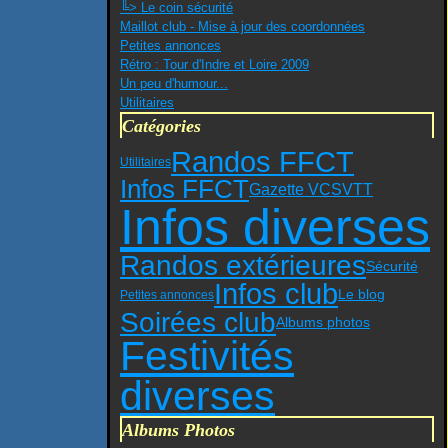
╚> Le coin sécurité
Maillot club - Mise à jour des coordonnées
Petites annonces
Rétro : Tour d'Indre et Loire 2009
Un peu d'humour...
Utilitaires
Catégories
Randos FFCT
Utilitaires
Infos FFCT
VTT
Gazette VCS
Infos diverses
Randos extérieures
Sécurité
Infos club
Le blog
Petites annonces
Soirées club
Albums photos
Festivités
diverses
Albums Photos