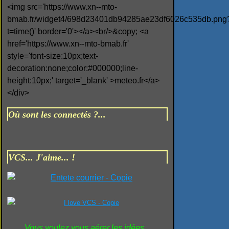
<img src='https://www.xn--mto-
bmab.fr/widget4/698d23401db94285ae23df6026c535db.png
t=time()' border='0'></a><br/>&copy; <a
href='https://www.xn--mto-bmab.fr'
style='font-size:10px;text-
decoration:none;color:#000000;line-
height:10px;' target='_blank' >meteo.fr</a>
</div>
Où sont les connectés ?...
VCS... J'aime... !
Vous voulez vous aérer les idées...