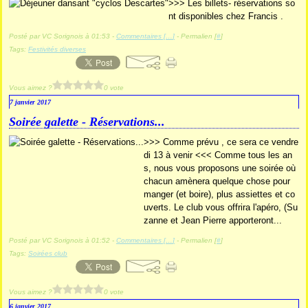
>>> Les billets- réservations so
nt disponibles chez Francis .
Posté par VC Sorignois à 01:53 -
Commentaires [
…
]
- Permalien [
#
]
Tags:
Festivités diverses
Vous aimez ?
0 vote
7 janvier 2017
Soirée galette - Réservations...
>>> Comme prévu , ce sera ce vendre
di 13 à venir <<< Comme tous les an
s, nous vous proposons une soirée où
chacun amènera quelque chose pour
manger (et boire), plus assiettes et co
uverts. Le club vous offrira l'apéro, (Su
zanne et Jean Pierre apporteront...
Posté par VC Sorignois à 01:52 -
Commentaires [
…
]
- Permalien [
#
]
Tags:
Soirées club
Vous aimez ?
0 vote
6 janvier 2017