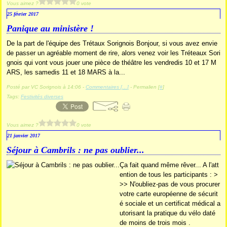
Vous aimez ?
0 vote
25 février 2017
Panique au ministère !
De la part de l'équipe des Trétaux Sorignois Bonjour, si vous avez envie
de passer un agréable moment de rire, alors venez voir les Tréteaux Sori
gnois qui vont vous jouer une pièce de théâtre les vendredis 10 et 17 M
ARS, les samedis 11 et 18 MARS à la...
Posté par VC Sorignois à 14:06 -
Commentaires [
…
]
- Permalien [
#
]
Tags:
Festivités diverses
Vous aimez ?
0 vote
21 janvier 2017
Séjour à Cambrils : ne pas oublier...
Ça fait quand même rêver... A l'att
ention de tous les participants : >
>> N'oubliez-pas de vous procurer
votre carte européenne de sécurit
é sociale et un certificat médical a
utorisant la pratique du vélo daté
de moins de trois mois .