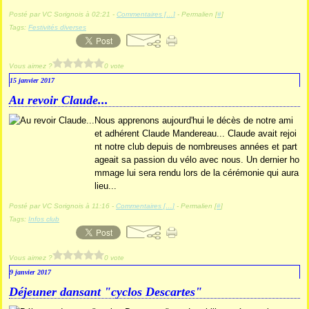
Posté par VC Sorignois à 02:21 -
Commentaires [
…
]
- Permalien [
#
]
Tags:
Festivités diverses
Vous aimez ?
0 vote
15 janvier 2017
Au revoir Claude...
Nous apprenons aujourd'hui le décès de notre ami
et adhérent Claude Mandereau... Claude avait rejoi
nt notre club depuis de nombreuses années et part
ageait sa passion du vélo avec nous. Un dernier ho
mmage lui sera rendu lors de la cérémonie qui aura
lieu...
Posté par VC Sorignois à 11:16 -
Commentaires [
…
]
- Permalien [
#
]
Tags:
Infos club
Vous aimez ?
0 vote
9 janvier 2017
Déjeuner dansant "cyclos Descartes"