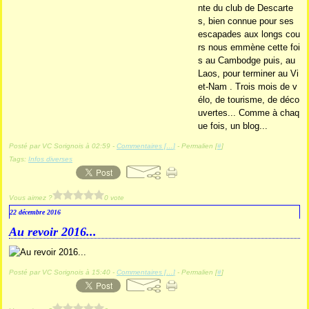
nte du club de Descarte
s, bien connue pour ses
escapades aux longs cou
rs nous emmène cette foi
s au Cambodge puis, au
Laos, pour terminer au Vi
et-Nam . Trois mois de v
élo, de tourisme, de déco
uvertes... Comme à chaq
ue fois, un blog...
Posté par VC Sorignois à 02:59 -
Commentaires [
…
]
- Permalien [
#
]
Tags:
Infos diverses
Vous aimez ?
0 vote
22 décembre 2016
Au revoir 2016...
Posté par VC Sorignois à 15:40 -
Commentaires [
…
]
- Permalien [
#
]