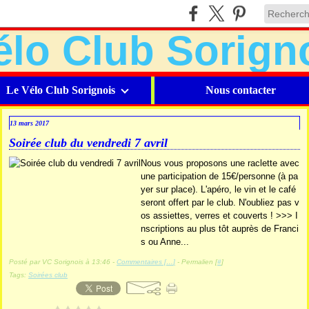
Le Vélo Club Sorignois
Nous contacter
13 mars 2017
Soirée club du vendredi 7 avril
Nous vous proposons une raclette avec
une participation de 15€/personne (à pa
yer sur place). L'apéro, le vin et le café
seront offert par le club. N'oubliez pas v
os assiettes, verres et couverts ! >>> I
nscriptions au plus tôt auprès de Franci
s ou Anne...
Posté par VC Sorignois à 13:46 -
Commentaires [
…
]
- Permalien [
#
]
Tags:
Soirées club