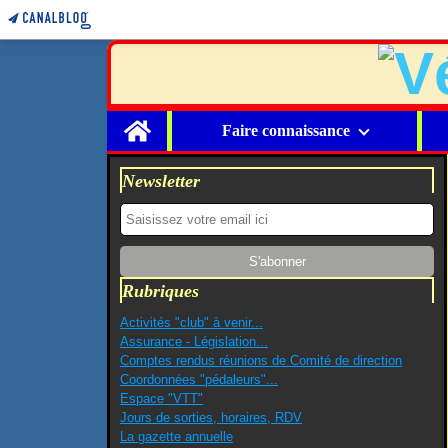
Home
Faire connaissance
Newsletter
Rubriques
Activités "club" à venir...
Assurance - Législation...
Comptes rendus réunions de Comité de direction
Coordonnées "pédaleurs"...
Espace "VTT"
Jours de sorties, horaires, RDV
La gazette annuelle