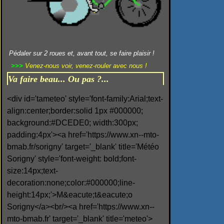
Pédaler sur 2 roues et, avant tout, se faire plaisir !
>>>
Venez-nous voir, venez-rouler avec nous !
Va faire beau... Ou pas ?...
<div id='tameteo' style='font-family:Arial;text-
align:center;border:solid 1px #000000;
background:#DCEDE0; width:300px;
padding:4px'><a href='https://www.xn--mto-
bmab.fr/sorigny' target='_blank' title='Météo
Sorigny' style='font-weight: bold;font-
size:14px;text-
decoration:none;color:#000000;line-
height:14px;'>M&eacute;t&eacute;o
Sorigny</a><br/><a href='https://www.xn--
mto-bmab.fr' target='_blank' title='meteo'>