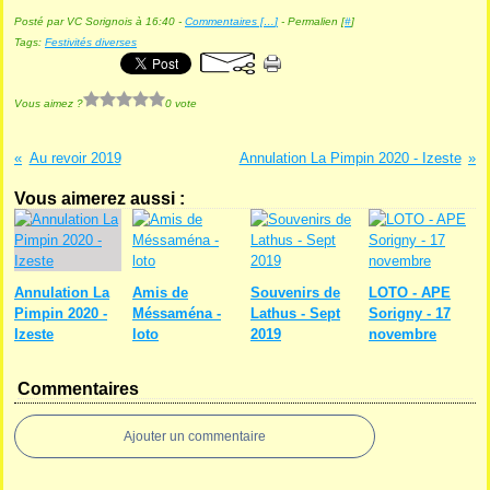
Posté par VC Sorignois à 16:40 -
Commentaires [
…
]
- Permalien [
#
]
Tags:
Festivités diverses
Vous aimez ?
0 vote
Au revoir 2019
Annulation La Pimpin 2020 - Izeste
Vous aimerez aussi :
Annulation La
Amis de
Souvenirs de
LOTO - APE
Pimpin 2020 -
Méssaména -
Lathus - Sept
Sorigny - 17
Izeste
loto
2019
novembre
Commentaires
Ajouter un commentaire