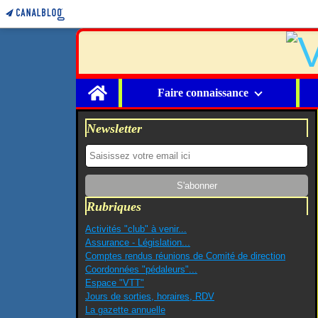
Home
Faire connaissance
Newsletter
Rubriques
Activités "club" à venir...
Assurance - Législation...
Comptes rendus réunions de Comité de direction
Coordonnées "pédaleurs"...
Espace "VTT"
Jours de sorties, horaires, RDV
La gazette annuelle