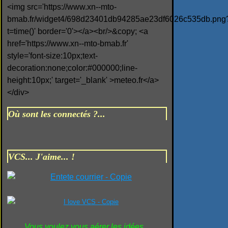
<img src='https://www.xn--mto-
bmab.fr/widget4/698d23401db94285ae23df6026c535db.png
t=time()' border='0'></a><br/>&copy; <a
href='https://www.xn--mto-bmab.fr'
style='font-size:10px;text-
decoration:none;color:#000000;line-
height:10px;' target='_blank' >meteo.fr</a>
</div>
Où sont les connectés ?...
VCS... J'aime... !
Vous voulez vous aérer les idées...