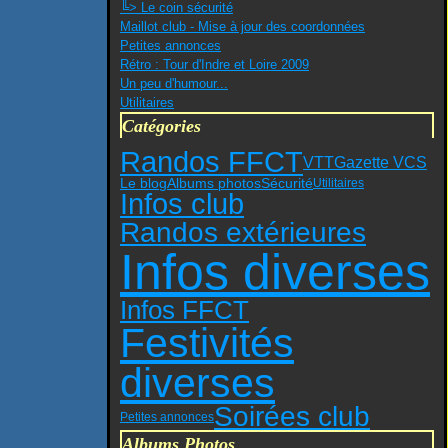
╚> Le coin sécurité
Maillot club - Mise à jour des coordonnées
Petites annonces
Rétro : Tour d'Indre et Loire 2009
Un peu d'humour...
Utilitaires
Catégories
Randos FFCT
VTT
Gazette VCS
Sécurité
Le blog
Albums photos
Utilitaires
Infos club
Randos extérieures
Infos diverses
Infos FFCT
Festivités
diverses
Soirées club
Petites annonces
Albums Photos