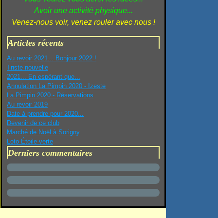
Avoir une activité physique...
Venez-nous voir, venez rouler avec nous !
Articles récents
Au revoir 2021... Bonjour 2022 !
Triste nouvelle
2021... En espérant que...
Annulation La Pimpin 2020 - Izeste
La Pimpin 2020 - Réservations
Au revoir 2019
Date à prendre pour 2020...
Devenir de ce club
Marché de Noël à Sorigny
Loto Étoile verte
Derniers commentaires