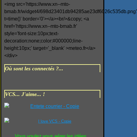
<img src='https://www.xn--mto-
bmab.fr/widget4/698d23401db94285ae23df6026c535db.png
t=time()' border='0'></a><br/>&copy; <a
href='https://www.xn--mto-bmab.fr'
style='font-size:10px;text-
decoration:none;color:#000000;line-
height:10px;' target='_blank' >meteo.fr</a>
</div>
Où sont les connectés ?...
VCS... J'aime... !
Vous voulez vous aérer les idées...