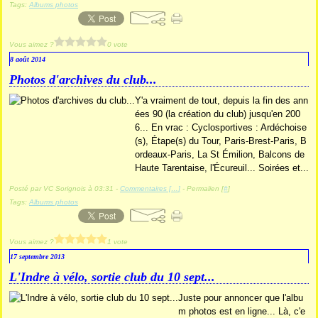
Tags:
Albums photos
Vous aimez ?
0 vote
8 août 2014
Photos d'archives du club...
Y'a vraiment de tout, depuis la fin des ann
ées 90 (la création du club) jusqu'en 200
6... En vrac : Cyclosportives : Ardéchoise
(s), Étape(s) du Tour, Paris-Brest-Paris, B
ordeaux-Paris, La St Émilion, Balcons de
Haute Tarentaise, l'Écureuil... Soirées et...
Posté par VC Sorignois à 03:31 -
Commentaires [
…
]
- Permalien [
#
]
Tags:
Albums photos
Vous aimez ?
1 vote
17 septembre 2013
L'Indre à vélo, sortie club du 10 sept...
Juste pour annoncer que l'albu
m photos est en ligne... Là, c'e