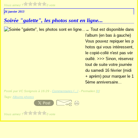
Vous aimez ?
0 vote
26 janvier 2013
Soirée "galette", les photos sont en ligne...
→ Tout est disponible dans
l'album (en bas à gauche)
Vous pouvez repiquer les p
hotos qui vous intéressent,
le copié-collé n'est pas vér
ouillé. >>> Sinon, réservez
tout de suite votre journée
du samedi 16 février (midi
+ aprèm) pour marquer le 1
5ème anniversaire...
Posté par VC Sorignois à 16:29 -
Commentaires [
…
]
- Permalien [
#
]
Tags:
Albums photos
Vous aimez ?
0 vote