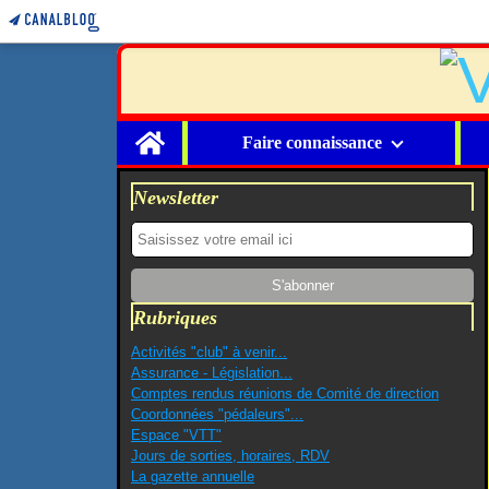
Home
Faire connaissance
Newsletter
Rubriques
Activités "club" à venir...
Assurance - Législation...
Comptes rendus réunions de Comité de direction
Coordonnées "pédaleurs"...
Espace "VTT"
Jours de sorties, horaires, RDV
La gazette annuelle