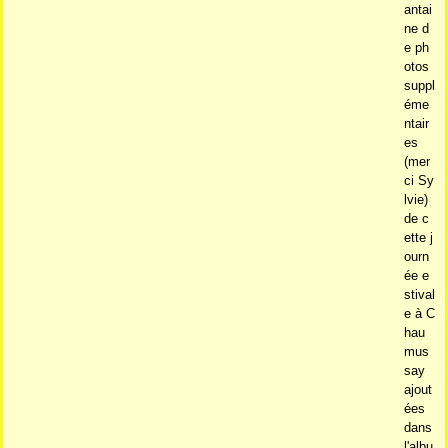
antai
ne d
e ph
otos
suppl
éme
ntair
es
(mer
ci Sy
lvie)
de c
ette j
ourn
ée e
stival
e à C
hau
mus
say
ajout
ées
dans
l'albu