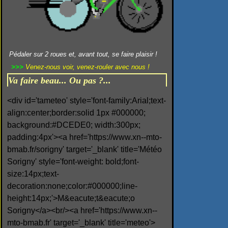
Pédaler sur 2 roues et, avant tout, se faire plaisir !
>>>
Venez-nous voir, venez-rouler avec nous !
Va faire beau... Ou pas ?...
<div id='tameteo' style='font-family:Arial;text-
align:center;border:solid 1px #000000;
background:#DCEDE0; width:300px;
padding:4px'><a href='https://www.xn--mto-
bmab.fr/sorigny' target='_blank' title='Météo
Sorigny' style='font-weight: bold;font-
size:14px;text-
decoration:none;color:#000000;line-
height:14px;'>M&eacute;t&eacute;o
Sorigny</a><br/><a href='https://www.xn--
mto-bmab.fr' target='_blank' title='meteo'>