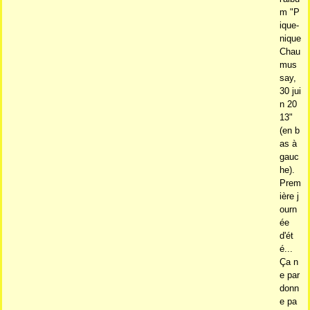
m "P
ique-
nique
Chau
mus
say,
30 jui
n 20
13"
(en b
as à
gauc
he).
Prem
ière j
ourn
ée
d'ét
é...
Ça n
e par
donn
e pa