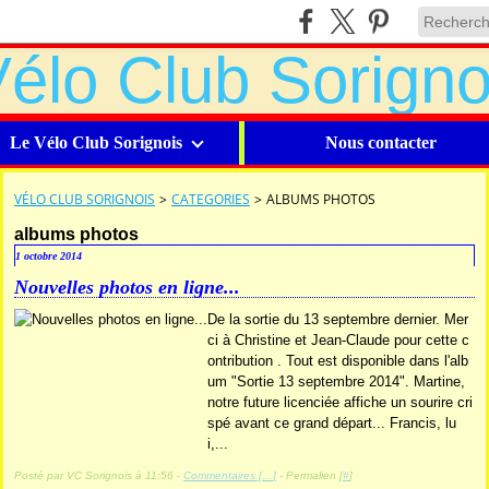
Le Vélo Club Sorignois
Nous contacter
VÉLO CLUB SORIGNOIS
>
CATEGORIES
>
ALBUMS PHOTOS
albums photos
1 octobre 2014
Nouvelles photos en ligne...
De la sortie du 13 septembre dernier. Mer
ci à Christine et Jean-Claude pour cette c
ontribution . Tout est disponible dans l'alb
um "Sortie 13 septembre 2014". Martine,
notre future licenciée affiche un sourire cri
spé avant ce grand départ... Francis, lu
i,...
Posté par VC Sorignois à 11:56 -
Commentaires [
…
]
- Permalien [
#
]