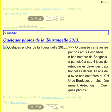
s......
Posté par VC Sorignois à 15:13 -
Commentaires [
…
]
- Permalien [
#
]
Tags:
Albums photos
Vous aimez ?
0 vote
19 mai 2013
Quelques photos de la Tourangelle 2013...
>>> Organisée cette année
par nos amis Descartois, u
n bon nombre de Sorignois
a participé à ces 4 jours de
retrouvailles devenues tradi
tionnelles depuis 13 ans déj
à avec nos confrères du CH
U de Bordeaux et, plus réce
mment, Ardéchois. → Quel
ques photos...
Posté par VC Sorignois à 05:00 -
Commentaires [
…
]
- Permalien [
#
]
Tags:
Albums photos