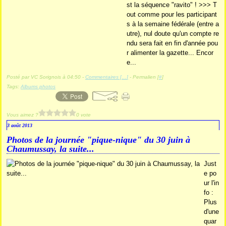
st la séquence "ravito" ! >>> T
out comme pour les participant
s à la semaine fédérale (entre a
utre), nul doute qu'un compte re
ndu sera fait en fin d'année pou
r alimenter la gazette... Encor
e...
Posté par VC Sorignois à 04:50 -
Commentaires [
…
]
- Permalien [
#
]
Tags:
Albums photos
Vous aimez ?
0 vote
3 août 2013
Photos de la journée "pique-nique" du 30 juin à
Chaumussay, la suite...
Just
e po
ur l'in
fo :
Plus
d'une
quar