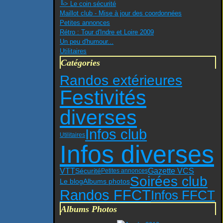
╚> Le coin sécurité
Maillot club - Mise à jour des coordonnées
Petites annonces
Rétro : Tour d'Indre et Loire 2009
Un peu d'humour...
Utilitaires
Catégories
Randos extérieures
Festivités
diverses
Infos club
Utilitaires
Infos diverses
VTT
Gazette VCS
Sécurité
Petites annonces
Soirées club
Le blog
Albums photos
Randos FFCT
Infos FFCT
Albums Photos