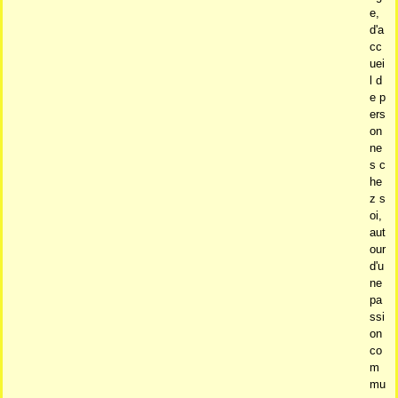
e,
d'a
cc
uei
l d
e p
ers
on
ne
s c
he
z s
oi,
aut
our
d'u
ne
pa
ssi
on
co
m
mu