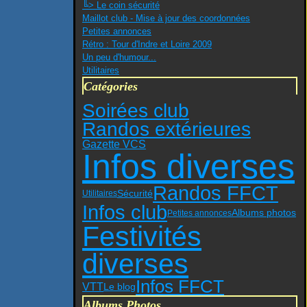
╚> Le coin sécurité
Maillot club - Mise à jour des coordonnées
Petites annonces
Rétro : Tour d'Indre et Loire 2009
Un peu d'humour...
Utilitaires
Catégories
Soirées club
Randos extérieures
Gazette VCS
Infos diverses
Randos FFCT
Sécurité
Utilitaires
Infos club
Albums photos
Petites annonces
Festivités
diverses
Infos FFCT
VTT
Le blog
Albums Photos