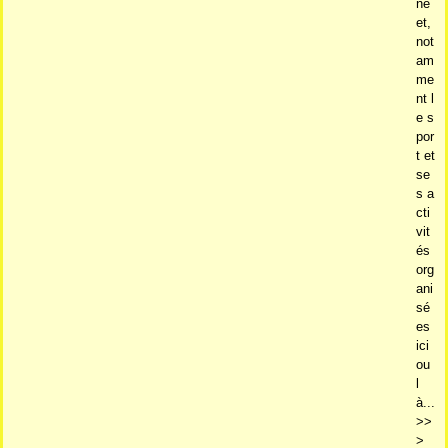
ne
et,
not
am
me
nt l
e s
por
t et
se
s a
cti
vit
és
org
ani
sé
es
ici
ou
l
à...
>>
>