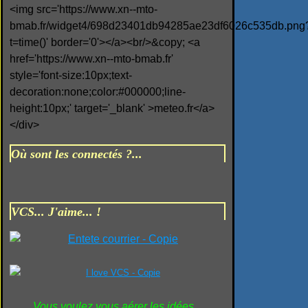
<img src='https://www.xn--mto-
bmab.fr/widget4/698d23401db94285ae23df6026c535db.png
t=time()' border='0'></a><br/>&copy; <a
href='https://www.xn--mto-bmab.fr'
style='font-size:10px;text-
decoration:none;color:#000000;line-
height:10px;' target='_blank' >meteo.fr</a>
</div>
Où sont les connectés ?...
VCS... J'aime... !
Vous voulez vous aérer les idées...