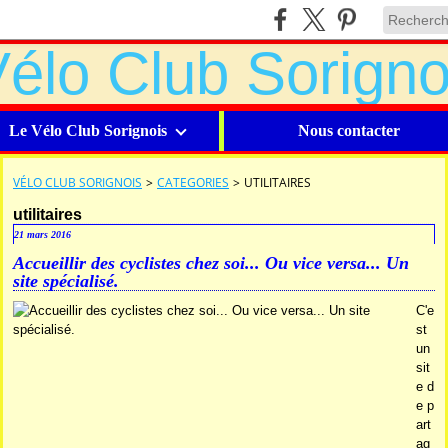
Le Vélo Club Sorignois
Nous contacter
VÉLO CLUB SORIGNOIS
>
CATEGORIES
>
UTILITAIRES
utilitaires
21 mars 2016
Accueillir des cyclistes chez soi... Ou vice versa... Un
site spécialisé.
C'e
st
un
sit
e d
e p
art
ag