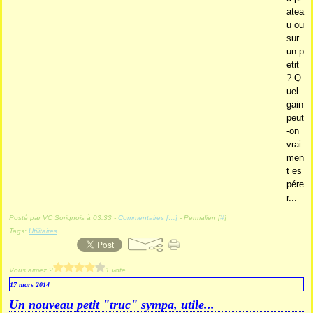
atea
u ou
sur
un p
etit
? Q
uel
gain
peut
-on
vrai
men
t es
pére
r...
Posté par VC Sorignois à 03:33 -
Commentaires [
…
]
- Permalien [
#
]
Tags:
Utilitaires
Vous aimez ?
1 vote
17 mars 2014
Un nouveau petit "truc" sympa, utile...