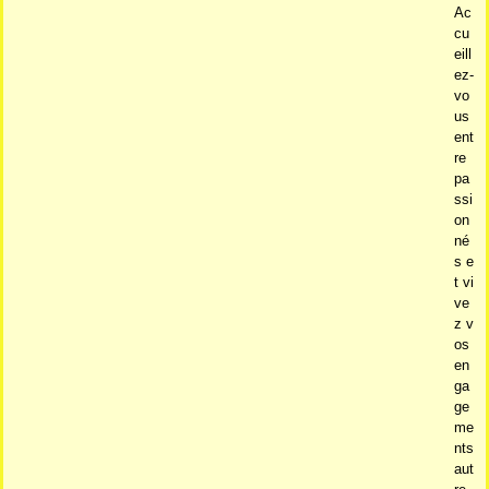
Ac
cu
eill
ez-
vo
us
ent
re
pa
ssi
on
né
s e
t vi
ve
z v
os
en
ga
ge
me
nts
aut