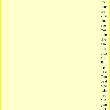
lus
cour
tes
? Le
plat
eau
oval
e, in
tére
ssa
nt o
u pa
s ?
Est-
il pl
us e
ffica
ce d
e pé
dale
r su
r un
gran
d pl