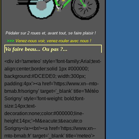
Pédaler sur 2 roues et, avant tout, se faire plaisir !
>>>
Venez-nous voir, venez-rouler avec nous !
Va faire beau... Ou pas ?...
<div id='tameteo' style='font-family:Arial;text-
align:center;border:solid 1px #000000;
background:#DCEDE0; width:300px;
padding:4px'><a href='https://www.xn--mto-
bmab.fr/sorigny' target='_blank' title='Météo
Sorigny' style='font-weight: bold;font-
size:14px;text-
decoration:none;color:#000000;line-
height:14px;'>M&eacute;t&eacute;o
Sorigny</a><br/><a href='https://www.xn--
mto-bmab.fr' target='_blank' title='meteo'>