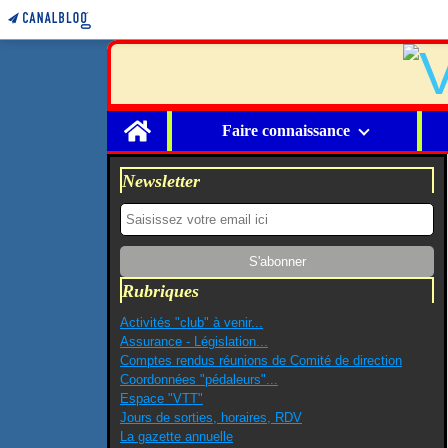
Home
Faire connaissance
Newsletter
Rubriques
Activités "club" à venir...
Assurance - Législation...
Comptes rendus réunions de Comité de direction
Coordonnées "pédaleurs"...
Espace "VTT"
Jours de sorties, horaires, RDV
La gazette annuelle