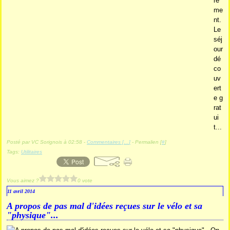
re
me
nt.
Le
séj
our
dé
co
uv
ert
e g
rat
ui
t...
Posté par VC Sorignois à 02:58 -
Commentaires [
…
]
- Permalien [
#
]
Tags:
Utilitaires
Vous aimez ?
0 vote
11 avril 2014
A propos de pas mal d'idées reçues sur le vélo et sa
"physique"...