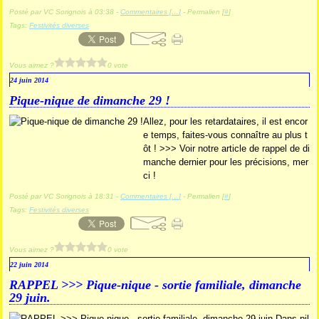
Posté par VC Sorignois à 03:38 -
Commentaires [
…
]
- Permalien [
#
]
Tags:
Festivités diverses
Vous aimez ?
0 vote
24 juin 2014
Pique-nique de dimanche 29 !
Allez, pour les retardataires, il est encor
e temps, faites-vous connaître au plus t
ôt ! >>> Voir notre article de rappel de di
manche dernier pour les précisions, mer
ci !
Posté par VC Sorignois à 18:31 -
Commentaires [
…
]
- Permalien [
#
]
Tags:
Festivités diverses
Vous aimez ?
0 vote
22 juin 2014
RAPPEL >>> Pique-nique - sortie familiale, dimanche
29 juin.
Dans pil