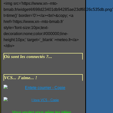
<img src='https://www.xn--mto-
bmab.fr/widget4/698d23401db94285ae23df6026c535db.png
t=time()' border='0'></a><br/>&copy; <a
href='https://www.xn--mto-bmab.fr'
style='font-size:10px;text-
decoration:none;color:#000000;line-
height:10px;' target='_blank' >meteo.fr</a>
</div>
Où sont les connectés ?...
VCS... J'aime... !
Vous voulez vous aérer les idées...