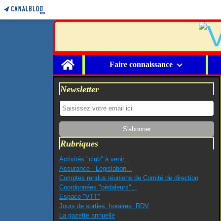
Home
Faire connaissance
Newsletter
Rubriques
Activités "club" à venir...
Assurance - Législation...
Comptes rendus réunions de Comité de direction
Coordonnées "pédaleurs"...
Espace "VTT"
Jours de sorties, horaires, RDV
La gazette annuelle