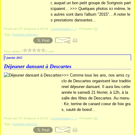
r, auquel un bon petit groupe de Sorignois part
icipaient... >>> Quelques photos ici même, le
s autres sont dans l'album "2015"... A noter le
s prestations dansantes...
Posté par VC Sorignois à 02:04 -
Commentaires [
…
]
- Permalien [
#
]
Tags:
Festivités diverses
Vous aimez ?
0 vote
7 janvier 2015
Déjeuner dansant à Descartes
>>> Comme tous les ans, nos amis cy
clo de Descartes organisent leur traditio
nnel déjeuner dansant. Il aura lieu cette
année le samedi 21 février, à 12h, à la
salle des fêtes de Descartes. Au menu
: Kir, terrine de canard coeur de foie gra
s, sauté de boeuf...
Posté par VC Sorignois à 03:20 -
Commentaires [
…
]
- Permalien [
#
]
Tags:
Festivités diverses