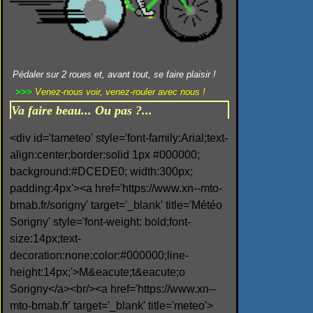
Pédaler sur 2 roues et, avant tout, se faire plaisir !
>>>
Venez-nous voir, venez-rouler avec nous !
Va faire beau... Ou pas ?...
<div id='tameteo' style='font-family:Arial;text-
align:center;border:solid 1px #000000;
background:#DCEDE0; width:300px;
padding:4px'><a href='https://www.xn--mto-
bmab.fr/sorigny' target='_blank' title='Météo
Sorigny' style='font-weight: bold;font-
size:14px;text-
decoration:none;color:#000000;line-
height:14px;'>M&eacute;t&eacute;o
Sorigny</a><br/><a href='https://www.xn--
mto-bmab.fr' target='_blank' title='meteo'>