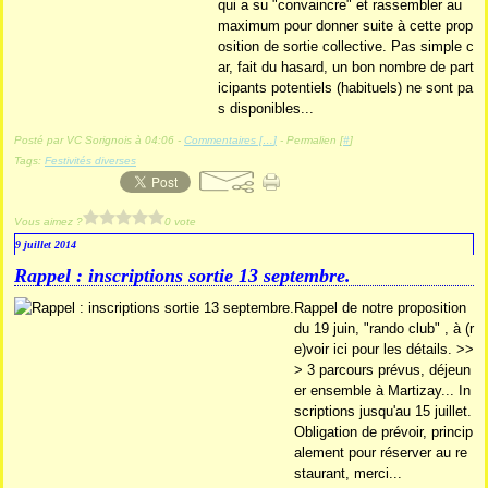
qui a su "convaincre" et rassembler au
maximum pour donner suite à cette prop
osition de sortie collective. Pas simple c
ar, fait du hasard, un bon nombre de part
icipants potentiels (habituels) ne sont pa
s disponibles...
Posté par VC Sorignois à 04:06 -
Commentaires [
…
]
- Permalien [
#
]
Tags:
Festivités diverses
Vous aimez ?
0 vote
9 juillet 2014
Rappel : inscriptions sortie 13 septembre.
Rappel de notre proposition
du 19 juin, "rando club" , à (r
e)voir ici pour les détails. >>
> 3 parcours prévus, déjeun
er ensemble à Martizay... In
scriptions jusqu'au 15 juillet.
Obligation de prévoir, princip
alement pour réserver au re
staurant, merci...