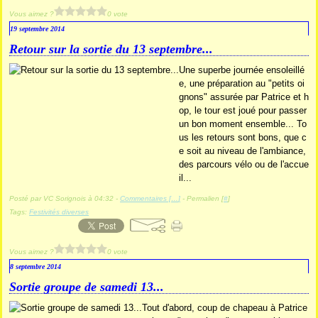
Vous aimez ?
0 vote
19 septembre 2014
Retour sur la sortie du 13 septembre...
Une superbe journée ensoleillé
e, une préparation au "petits oi
gnons" assurée par Patrice et h
op, le tour est joué pour passer
un bon moment ensemble... To
us les retours sont bons, que c
e soit au niveau de l'ambiance,
des parcours vélo ou de l'accue
il...
Posté par VC Sorignois à 04:32 -
Commentaires [
…
]
- Permalien [
#
]
Tags:
Festivités diverses
Vous aimez ?
0 vote
8 septembre 2014
Sortie groupe de samedi 13...
Tout d'abord, coup de chapeau à Patrice