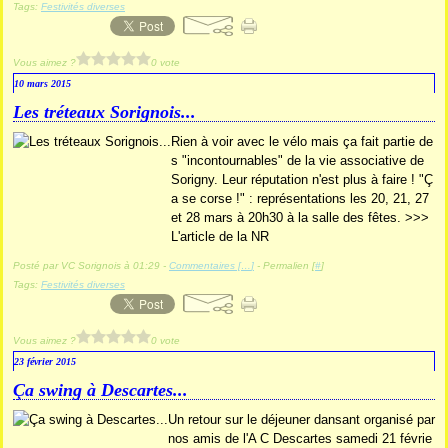
Tags:
Festivités diverses
Vous aimez ?
0 vote
10 mars 2015
Les tréteaux Sorignois...
Rien à voir avec le vélo mais ça fait partie de
s "incontournables" de la vie associative de
Sorigny. Leur réputation n'est plus à faire ! "Ç
a se corse !" : représentations les 20, 21, 27
et 28 mars à 20h30 à la salle des fêtes. >>>
L'article de la NR
Posté par VC Sorignois à 01:29 -
Commentaires [
…
]
- Permalien [
#
]
Tags:
Festivités diverses
Vous aimez ?
0 vote
23 février 2015
Ça swing à Descartes...
Un retour sur le déjeuner dansant organisé par
nos amis de l'A C Descartes samedi 21 févrie