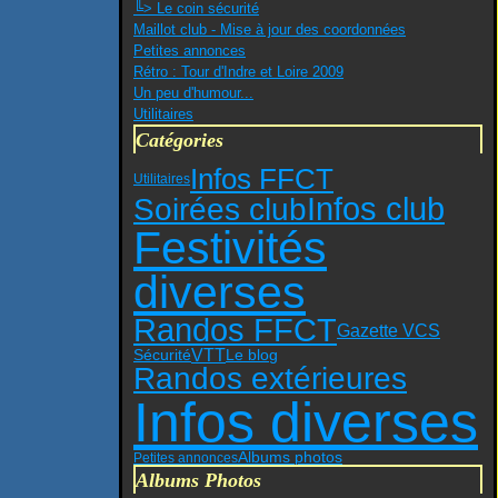
╚> Le coin sécurité
Maillot club - Mise à jour des coordonnées
Petites annonces
Rétro : Tour d'Indre et Loire 2009
Un peu d'humour...
Utilitaires
Catégories
Infos FFCT
Utilitaires
Infos club
Soirées club
Festivités
diverses
Randos FFCT
Gazette VCS
VTT
Sécurité
Le blog
Randos extérieures
Infos diverses
Albums photos
Petites annonces
Albums Photos