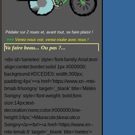
Pédaler sur 2 roues et, avant tout, se faire plaisir !
>>>
Venez-nous voir, venez-rouler avec nous !
Va faire beau... Ou pas ?...
<div id='tameteo' style='font-family:Arial;text-
align:center;border:solid 1px #000000;
background:#DCEDE0; width:300px;
padding:4px'><a href='https://www.xn--mto-
bmab.fr/sorigny' target='_blank' title='Météo
Sorigny' style='font-weight: bold;font-
size:14px;text-
decoration:none;color:#000000;line-
height:14px;'>M&eacute;t&eacute;o
Sorigny</a><br/><a href='https://www.xn--
mto-bmab.fr' target='_blank' title='meteo'>