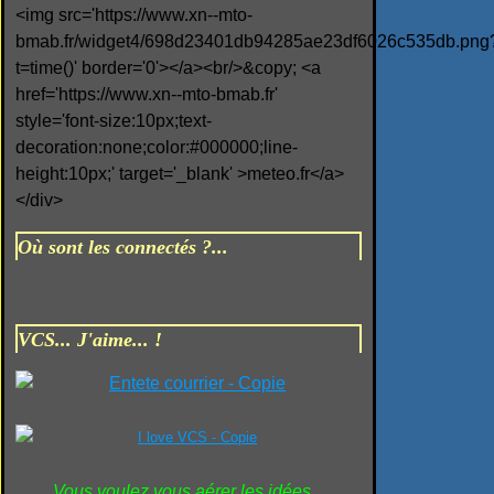
<img src='https://www.xn--mto-
bmab.fr/widget4/698d23401db94285ae23df6026c535db.png
t=time()' border='0'></a><br/>&copy; <a
href='https://www.xn--mto-bmab.fr'
style='font-size:10px;text-
decoration:none;color:#000000;line-
height:10px;' target='_blank' >meteo.fr</a>
</div>
Où sont les connectés ?...
VCS... J'aime... !
Vous voulez vous aérer les idées...