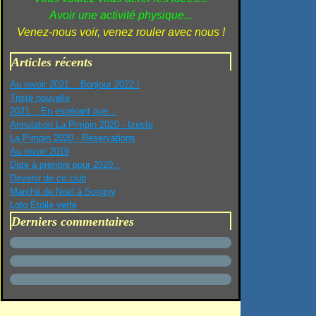
Avoir une activité physique...
Venez-nous voir, venez rouler avec nous !
Articles récents
Au revoir 2021... Bonjour 2022 !
Triste nouvelle
2021... En espérant que...
Annulation La Pimpin 2020 - Izeste
La Pimpin 2020 - Réservations
Au revoir 2019
Date à prendre pour 2020...
Devenir de ce club
Marché de Noël à Sorigny
Loto Étoile verte
Derniers commentaires