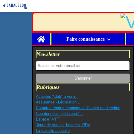
Home
Faire connaissance
Newsletter
Rubriques
Activités "club" à venir...
Assurance - Législation...
Comptes rendus réunions de Comité de direction
Coordonnées "pédaleurs"...
Espace "VTT"
Jours de sorties, horaires, RDV
La gazette annuelle