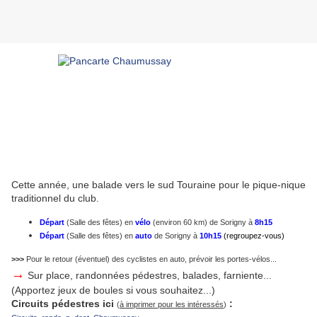
Cette année, une balade vers le sud Touraine pour le pique-nique
traditionnel du club.
Départ
(Salle des fêtes) en
vélo
(environ 60 km) de Sorigny à
8h15
Départ
(Salle des fêtes) en
auto
de Sorigny à
10h15
(regroupez-vous)
>>>
Pour le retour (éventuel) des cyclistes en auto, prévoir les portes-vélos...
→
Sur place, randonnées pédestres, balades, farniente...
(Apportez jeux de boules si vous souhaitez...)
Circuits pédestres ici
:
(
à imprimer pour les intéressés
)