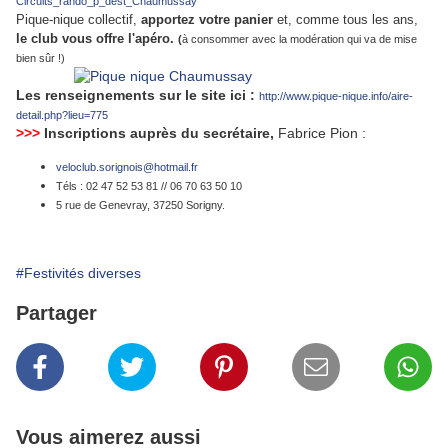
Circuits_rando_p_dest_Chaumussay
Pique-nique collectif,
apportez votre panier
et, comme tous les ans,
le club vous offre l'apéro.
(
à consommer avec la modération qui va de mise
bien sûr !)
Les renseignements sur le site ici :
http://www.pique-nique.info/aire-
detail.php?lieu=775
>>>
Inscriptions auprès du secrétaire,
Fabrice Pion :
veloclub.sorignois@hotmail.fr
Téls : 02 47 52 53 81 // 06 70 63 50 10
5 rue de Genevray, 37250 Sorigny.
#Festivités diverses
Partager
Vous aimerez aussi