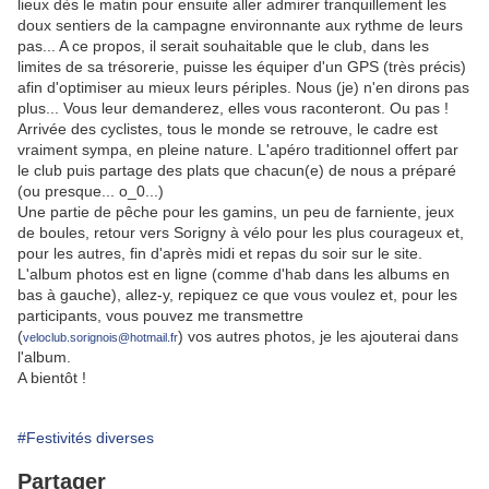
lieux dès le matin pour ensuite aller admirer tranquillement les
doux sentiers de la campagne environnante aux rythme de leurs
pas... A ce propos, il serait souhaitable que le club, dans les
limites de sa trésorerie, puisse les équiper d'un GPS (très précis)
afin d'optimiser au mieux leurs périples. Nous (je) n'en dirons pas
plus... Vous leur demanderez, elles vous raconteront. Ou pas !
Arrivée des cyclistes, tous le monde se retrouve, le cadre est
vraiment sympa, en pleine nature. L'apéro traditionnel offert par
le club puis partage des plats que chacun(e) de nous a préparé
(ou presque... o_0...)
Une partie de pêche pour les gamins, un peu de farniente, jeux
de boules, retour vers Sorigny à vélo pour les plus courageux et,
pour les autres, fin d'après midi et repas du soir sur le site.
L'album photos est en ligne (comme d'hab dans les albums en
bas à gauche), allez-y, repiquez ce que vous voulez et, pour les
participants, vous pouvez me transmettre
(
) vos autres photos, je les ajouterai dans
veloclub.sorignois@hotmail.fr
l'album.
A bientôt !
#Festivités diverses
Partager