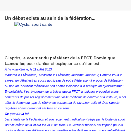
Un débat existe au sein de la fédération...
Ci après, le
courrier du président de la FFCT, Dominique
Lamouller,
pour clarifier et expliquer ce qu'il en est :
À Ivry-sur-Seine, le 11 juillet 2013
Madame la Présidente, Monsieur le Président, Madame, Monsieur, Comme vous le
savez, un débat est en cours au niveau de votre Fédération à propos de l'obligation
ou non du "certificat médical de non contre-indication à la pratique du cyclotourisme".
En préalable, il est important de préciser que la FFCT a toujours préconisé à ses
adhérents de passer régulièrement une visite médicale de contrôle et a instauré, à cet
effet, le document type de référence permettant de favoriser celle-ci. Des rappels
réguliers et nombreux ont été faits en ce sens.
Ce que dit la loi
Les statuts de la Fédération et son règlement médical sont régis par le Code du sport
issu lui-même de la loi sur les APS de 1984. Le Certificat médical est imposé pour la
pratique de la compétition et pour la première prise de licence par un nouvel adhérent