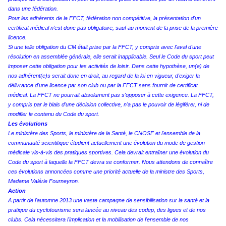
dans une fédération.
Pour les adhérents de la FFCT, fédération non compétitive, la présentation d'un
certificat médical n'est donc pas obligatoire, sauf au moment de la prise de la première
licence.
Si une telle obligation du CM était prise par la FFCT, y compris avec l'aval d'une
résolution en assemblée générale, elle serait inapplicable. Seul le Code du sport peut
imposer cette obligation pour les activités de loisir. Dans cette hypothèse, un(e) de
nos adhérent(e)s serait donc en droit, au regard de la loi en vigueur, d'exiger la
délivrance d'une licence par son club ou par la FFCT sans fournir de certificat
médical. La FFCT ne pourrait absolument pas s'opposer à cette exigence. La FFCT,
y compris par le biais d'une décision collective, n'a pas le pouvoir de légiférer, ni de
modifier le contenu du Code du sport.
Les évolutions
Le ministère des Sports, le ministère de la Santé, le CNOSF et l'ensemble de la
communauté scientifique étudient actuellement une évolution du mode de gestion
médicale vis-à-vis des pratiques sportives. Cela devrait entraîner une évolution du
Code du sport à laquelle la FFCT devra se conformer. Nous attendons de connaître
ces évolutions annoncées comme une priorité actuelle de la ministre des Sports,
Madame Valérie Fourneyron.
Action
A partir de l'automne 2013 une vaste campagne de sensibilisation sur la santé et la
pratique du cyclotourisme sera lancée au niveau des codep, des ligues et de nos
clubs. Cela nécessitera l'implication et la mobilisation de l'ensemble de nos