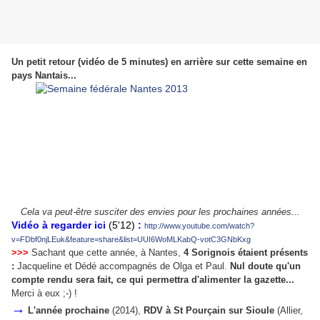
Un petit retour (vidéo de 5 minutes) en arrière sur cette semaine en
pays Nantais...
Cela va peut-être susciter des envies pour les prochaines années...
Vidéo à regarder ici
(5'12)
:
http://www.youtube.com/watch?
v=FDbf0njLEuk&feature=share&list=UUI6WoMLKabQ-votC3GNbKxg
>>>
Sachant que cette année, à Nantes,
4 Sorignois étaient présents
:
Jacqueline et Dédé accompagnés de Olga et Paul.
Nul doute qu'un
compte rendu sera fait, ce qui permettra d'alimenter la gazette...
Merci à eux ;-) !
→
L'année prochaine
(2014),
RDV à St Pourçain sur Sioule
(Allier,