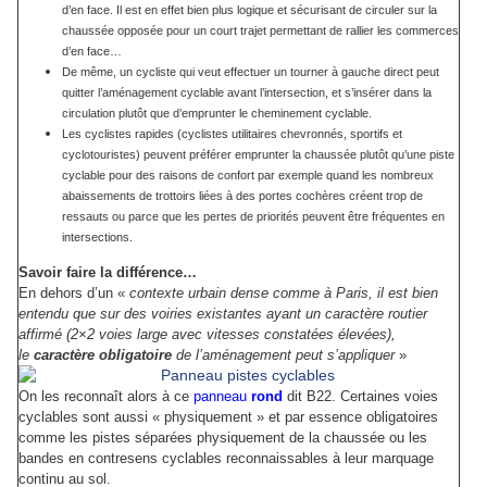
d’en face. Il est en effet bien plus logique et sécurisant de circuler sur la
chaussée opposée pour un court trajet permettant de rallier les commerces
d’en face…
De même, un cycliste qui veut effectuer un tourner à gauche direct peut
quitter l’aménagement cyclable avant l’intersection, et s’insérer dans la
circulation plutôt que d’emprunter le cheminement cyclable.
Les cyclistes rapides (cyclistes utilitaires chevronnés, sportifs et
cyclotouristes) peuvent préférer emprunter la chaussée plutôt qu’une piste
cyclable pour des raisons de confort par exemple quand les nombreux
abaissements de trottoirs liées à des portes cochères créent trop de
ressauts ou parce que les pertes de priorités peuvent être fréquentes en
intersections.
Savoir faire la différence…
En dehors d’un «
contexte urbain dense comme à Paris, il est bien
entendu que sur des voiries existantes ayant un caractère routier
affirmé (2×2 voies large avec vitesses constatées élevées),
le
caractère obligatoire
de l’aménagement peut s’appliquer
»
On les reconnaît alors à ce
panneau
rond
dit B22. Certaines voies
cyclables sont aussi « physiquement » et par essence obligatoires
comme les pistes séparées physiquement de la chaussée ou les
bandes en contresens cyclables reconnaissables à leur marquage
continu au sol.