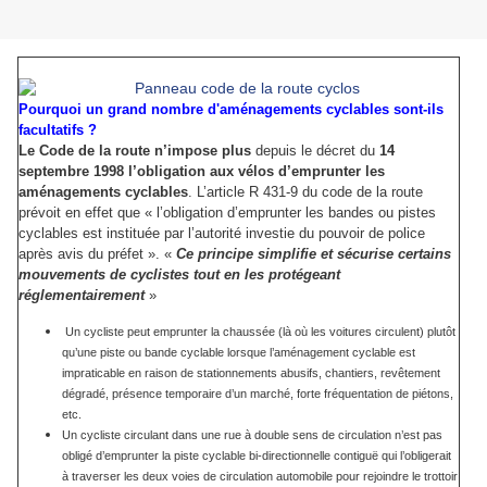
Pourquoi un grand nombre d'aménagements cyclables sont-ils
facultatifs ?
Le Code de la route n’impose plus
depuis le décret du
14
septembre 1998
l’obligation aux vélos d’emprunter les
aménagements cyclables
. L’article R 431-9 du code de la route
prévoit en effet que « l’obligation d’emprunter les bandes ou pistes
cyclables est instituée par l’autorité investie du pouvoir de police
après avis du préfet ». «
Ce principe simplifie et sécurise certains
mouvements de cyclistes tout en les protégeant
réglementairement
»
Un cycliste peut emprunter la chaussée (là où les voitures circulent) plutôt
qu’une piste ou bande cyclable lorsque l’aménagement cyclable est
impraticable en raison de stationnements abusifs, chantiers, revêtement
dégradé, présence temporaire d’un marché, forte fréquentation de piétons,
etc.
Un cycliste circulant dans une rue à double sens de circulation n’est pas
obligé d’emprunter la piste cyclable bi-directionnelle contiguë qui l’obligerait
à traverser les deux voies de circulation automobile pour rejoindre le trottoir