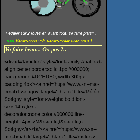
Pédaler sur 2 roues et, avant tout, se faire plaisir !
>>>
Venez-nous voir, venez-rouler avec nous !
Va faire beau... Ou pas ?...
<div id='tameteo' style='font-family:Arial;text-
align:center;border:solid 1px #000000;
background:#DCEDE0; width:300px;
padding:4px'><a href='https://www.xn--mto-
bmab.fr/sorigny' target='_blank' title='Météo
Sorigny' style='font-weight: bold;font-
size:14px;text-
decoration:none;color:#000000;line-
height:14px;'>M&eacute;t&eacute;o
Sorigny</a><br/><a href='https://www.xn--
mto-bmab.fr' target='_blank' title='meteo'>