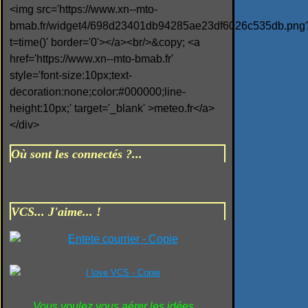
<img src='https://www.xn--mto-
bmab.fr/widget4/698d23401db94285ae23df6026c535db.png
t=time()' border='0'></a><br/>&copy; <a
href='https://www.xn--mto-bmab.fr'
style='font-size:10px;text-
decoration:none;color:#000000;line-
height:10px;' target='_blank' >meteo.fr</a>
</div>
Où sont les connectés ?...
VCS... J'aime... !
Vous voulez vous aérer les idées...