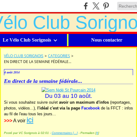
Le Vélo Club Sorignois
Nous contacter
VÉLO CLUB SORIGNOIS
>
CATEGORIES
>
EN DIRECT DE LA SEMAINE FÉDÉRALE...
4 août 2014
En direct de la semaine fédérale...
Du 03 au 10 août.
Si vous souhaitez suivre ou/et
avoir un maximum d'infos
(reportages,
photos, vidéos...),
l'idéal c'est via la page
Facebook
de la FFCT : infos
au fil de l'eau tous les jours...
ici
>>>
A voir
Posté par VC Sorignois à 02:01 -
Commentaires [
…
]
- Permalien [
#
]