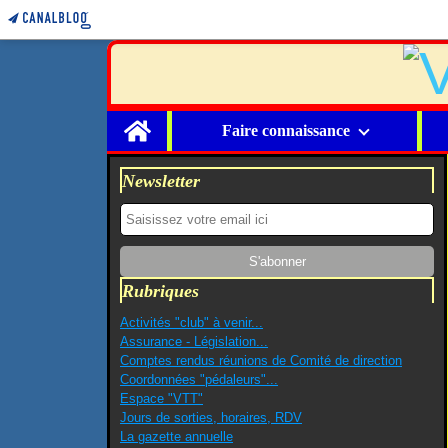
Home
Faire connaissance
Newsletter
Rubriques
Activités "club" à venir...
Assurance - Législation...
Comptes rendus réunions de Comité de direction
Coordonnées "pédaleurs"...
Espace "VTT"
Jours de sorties, horaires, RDV
La gazette annuelle