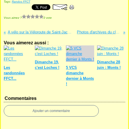
Tags:
Randos FFCT
Vous aimez ?
0 vote
A vélo sur la Véloroute de Saint-Jacques
Photos d'archives du club...
Vous aimerez aussi :
Dimanche 19,
Dimanche 28
Les
c'est Loches !
5 VCS
juin : Monts !
randonnées
dimanche
FFCT...
dernier à Monts
!
Commentaires
Ajouter un commentaire