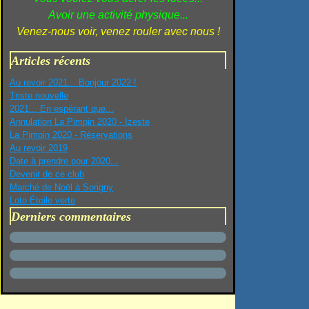
Avoir une activité physique...
Venez-nous voir, venez rouler avec nous !
Articles récents
Au revoir 2021... Bonjour 2022 !
Triste nouvelle
2021... En espérant que...
Annulation La Pimpin 2020 - Izeste
La Pimpin 2020 - Réservations
Au revoir 2019
Date à prendre pour 2020...
Devenir de ce club
Marché de Noël à Sorigny
Loto Étoile verte
Derniers commentaires