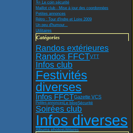
╚> Le coin sécurité
Maillot club - Mise à jour des coordonnées
Petites annonces
Rétro : Tour d'Indre et Loire 2009
Un peu d'humour...
Utilitaires
Catégories
Randos extérieures
Randos FFCT
VTT
Infos club
Festivités
diverses
Infos FFCT
Gazette VCS
Sécurité
Le blog
Petites annonces
Soirées club
Infos diverses
Albums photos
Utilitaires