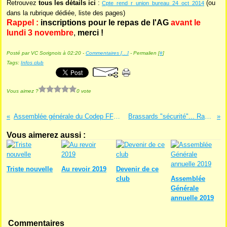
Retrouvez
tous les détails ici
:
(ou
Cpte_rend_r_union_bureau_24_oct_2014
dans la rubrique dédiée, liste des pages)
Rappel :
inscriptions pour le repas de l'AG
avant le
lundi 3 novembre
,
merci !
Posté par VC Sorignois à 02:20 -
Commentaires [
…
]
- Permalien [
#
]
Tags:
Infos club
Vous aimez ?
0 vote
Assemblée générale du Codep FFCT 37
Brassards "sécurité"... Rappel !
Vous aimerez aussi :
Triste nouvelle
Au revoir 2019
Devenir de ce
club
Assemblée
Générale
annuelle 2019
Commentaires