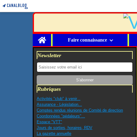
Home
Faire connaissance
Newsletter
Rubriques
Activités "club" à venir...
Assurance - Législation...
Comptes rendus réunions de Comité de direction
Coordonnées "pédaleurs"...
Espace "VTT"
Jours de sorties, horaires, RDV
La gazette annuelle