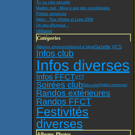
╚> Le coin sécurité
Maillot club - Mise à jour des coordonnées
Petites annonces
Rétro : Tour d'Indre et Loire 2009
Un peu d'humour...
Utilitaires
Catégories
Gazette VCS
Albums photos
Le blog
Utilitaires
Infos club
Infos diverses
Infos FFCT
VTT
Soirées club
Sécurité
Petites annonces
Randos extérieures
Randos FFCT
Festivités
diverses
Albums Photos