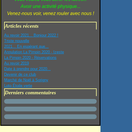
Avoir une activité physique...
Venez-nous voir, venez rouler avec nous !
Articles récents
Au revoir 2021... Bonjour 2022 !
Triste nouvelle
2021... En espérant que...
Annulation La Pimpin 2020 - Izeste
La Pimpin 2020 - Réservations
Au revoir 2019
Date à prendre pour 2020...
Devenir de ce club
Marché de Noël à Sorigny
Loto Étoile verte
Derniers commentaires