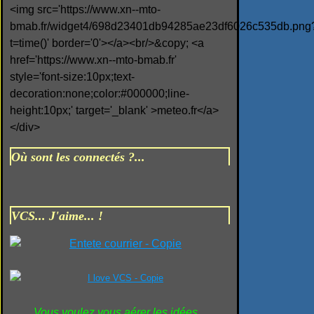
<img src='https://www.xn--mto-
bmab.fr/widget4/698d23401db94285ae23df6026c535db.png
t=time()' border='0'></a><br/>&copy; <a
href='https://www.xn--mto-bmab.fr'
style='font-size:10px;text-
decoration:none;color:#000000;line-
height:10px;' target='_blank' >meteo.fr</a>
</div>
Où sont les connectés ?...
VCS... J'aime... !
Vous voulez vous aérer les idées...