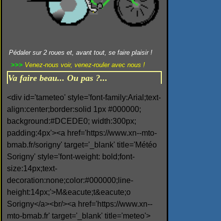
Pédaler sur 2 roues et, avant tout, se faire plaisir !
>>>
Venez-nous voir, venez-rouler avec nous !
Va faire beau... Ou pas ?...
<div id='tameteo' style='font-family:Arial;text-
align:center;border:solid 1px #000000;
background:#DCEDE0; width:300px;
padding:4px'><a href='https://www.xn--mto-
bmab.fr/sorigny' target='_blank' title='Météo
Sorigny' style='font-weight: bold;font-
size:14px;text-
decoration:none;color:#000000;line-
height:14px;'>M&eacute;t&eacute;o
Sorigny</a><br/><a href='https://www.xn--
mto-bmab.fr' target='_blank' title='meteo'>