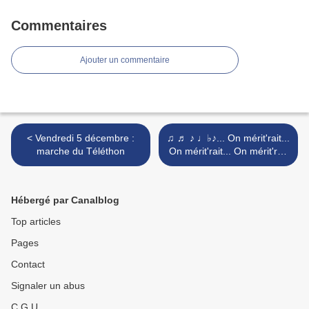
Commentaires
Ajouter un commentaire
< Vendredi 5 décembre :
♫ ♬ ♪ ♩♭♪... On mérit'rait...
marche du Téléthon
On mérit'rait... On mérit'rait
d'êtr' dans l'journal...
Lalalalalère... ♪ ♩♭♪♫ ♬
♪... >
Hébergé par Canalblog
Top articles
Pages
Contact
Signaler un abus
C.G.U.