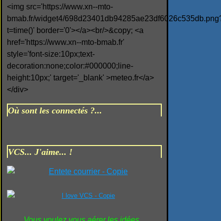
<img src='https://www.xn--mto-
bmab.fr/widget4/698d23401db94285ae23df6026c535db.png
t=time()' border='0'></a><br/>&copy; <a
href='https://www.xn--mto-bmab.fr'
style='font-size:10px;text-
decoration:none;color:#000000;line-
height:10px;' target='_blank' >meteo.fr</a>
</div>
Où sont les connectés ?...
VCS... J'aime... !
Vous voulez vous aérer les idées...