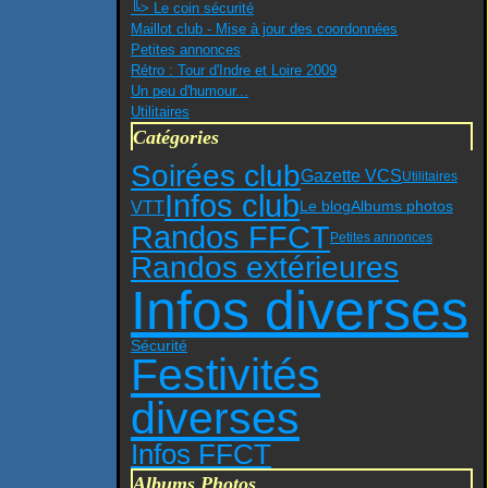
╚> Le coin sécurité
Maillot club - Mise à jour des coordonnées
Petites annonces
Rétro : Tour d'Indre et Loire 2009
Un peu d'humour...
Utilitaires
Catégories
Soirées club
Gazette VCS
Utilitaires
Infos club
VTT
Le blog
Albums photos
Randos FFCT
Petites annonces
Randos extérieures
Infos diverses
Sécurité
Festivités
diverses
Infos FFCT
Albums Photos