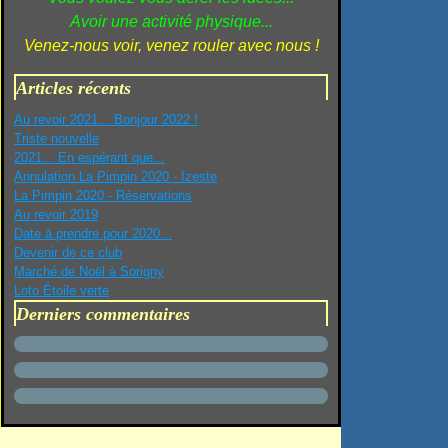
Avoir une activité physique...
Venez-nous voir, venez rouler avec nous !
Articles récents
Au revoir 2021... Bonjour 2022 !
Triste nouvelle
2021... En espérant que...
Annulation La Pimpin 2020 - Izeste
La Pimpin 2020 - Réservations
Au revoir 2019
Date à prendre pour 2020...
Devenir de ce club
Marché de Noël à Sorigny
Loto Étoile verte
Derniers commentaires