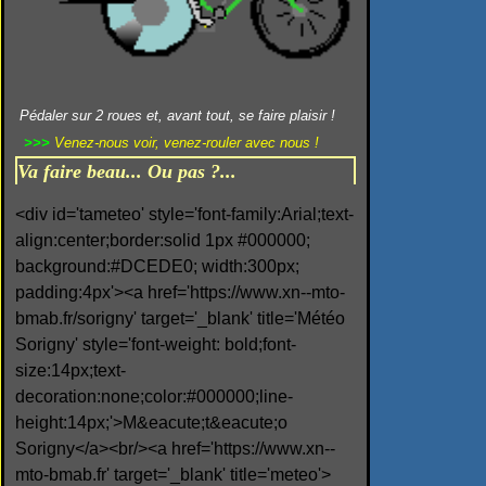
Pédaler sur 2 roues et, avant tout, se faire plaisir !
>>>
Venez-nous voir, venez-rouler avec nous !
Va faire beau... Ou pas ?...
<div id='tameteo' style='font-family:Arial;text-
align:center;border:solid 1px #000000;
background:#DCEDE0; width:300px;
padding:4px'><a href='https://www.xn--mto-
bmab.fr/sorigny' target='_blank' title='Météo
Sorigny' style='font-weight: bold;font-
size:14px;text-
decoration:none;color:#000000;line-
height:14px;'>M&eacute;t&eacute;o
Sorigny</a><br/><a href='https://www.xn--
mto-bmab.fr' target='_blank' title='meteo'>