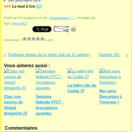
Les prochains RDV
ici
>>>
Le tout à lire
Posté par VC Sorignois à 11:54 -
Commentaires [
…
]
- Permalien [
#
]
Tags:
Infos FFCT
Vous aimez ?
0 vote
Quelques photos de la sortie club du 12 septembre...
Gazette 2015...
Vous aimerez aussi :
La lettre info du
Codep 37
Nos amis
Chez nos
Semaine
Descartois à
voisins de
fédérale FFCT -
l'honneur !
Veigné
Inscriptions
dimanche 23
ouvertes
Commentaires