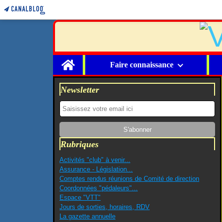
Home
Faire connaissance
Newsletter
Rubriques
Activités "club" à venir...
Assurance - Législation...
Comptes rendus réunions de Comité de direction
Coordonnées "pédaleurs"...
Espace "VTT"
Jours de sorties, horaires, RDV
La gazette annuelle