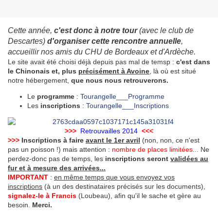
Cette année,
c'est donc à notre tour
(avec le club de
Descartes)
d'organiser cette rencontre annuelle
,
accueillir nos amis du CHU de Bordeaux et d'Ardèche.
Le site avait été choisi déjà depuis pas mal de temsp :
c'est dans
le Chinonais et, plus
précisément à Avoine
, là où est situé
notre hébergement,
que nous nous retrouverons.
Le
programme
:
Tourangelle___Programme
Les
inscriptions
:
Tourangelle___Inscriptions
>>>
Retrouvailles 2014
<<<
>>>
Inscriptions à faire
avant le 1er avril
(non, non, ce n'est
pas un poisson !) mais attention :
nombre de places limitées...
Ne
perdez-donc pas de temps, les
inscriptions seront
validées au
fur et à mesure des arrivées...
IMPORTANT
:
en même temps que vous envoyez vos
inscriptions
(à un des destinataires précisés sur les documents),
signalez-le à Francis
(Loubeau), afin qu'il le sache et gère au
besoin.
Merci.