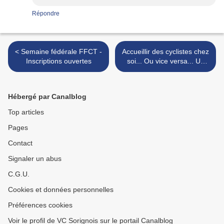
Répondre
< Semaine fédérale FFCT -
Accueillir des cyclistes chez
Inscriptions ouvertes
soi... Ou vice versa... Un
site spécialisé. >
Hébergé par Canalblog
Top articles
Pages
Contact
Signaler un abus
C.G.U.
Cookies et données personnelles
Préférences cookies
Voir le profil de VC Sorignois sur le portail Canalblog