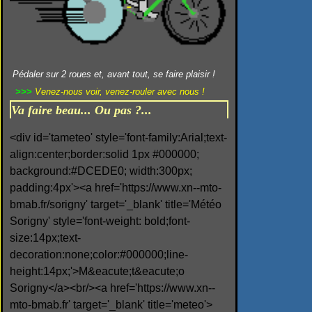
Pédaler sur 2 roues et, avant tout, se faire plaisir !
>>>
Venez-nous voir, venez-rouler avec nous !
Va faire beau... Ou pas ?...
<div id='tameteo' style='font-family:Arial;text-
align:center;border:solid 1px #000000;
background:#DCEDE0; width:300px;
padding:4px'><a href='https://www.xn--mto-
bmab.fr/sorigny' target='_blank' title='Météo
Sorigny' style='font-weight: bold;font-
size:14px;text-
decoration:none;color:#000000;line-
height:14px;'>M&eacute;t&eacute;o
Sorigny</a><br/><a href='https://www.xn--
mto-bmab.fr' target='_blank' title='meteo'>