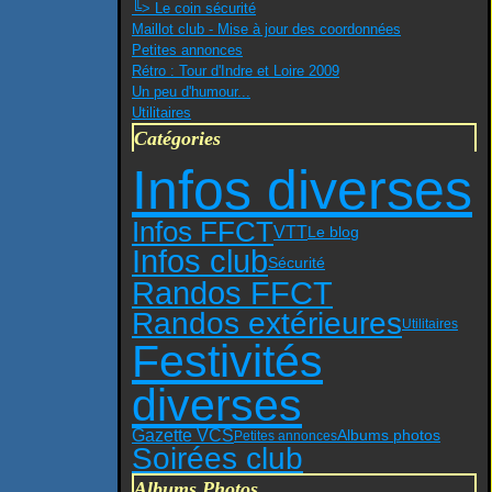
╚> Le coin sécurité
Maillot club - Mise à jour des coordonnées
Petites annonces
Rétro : Tour d'Indre et Loire 2009
Un peu d'humour...
Utilitaires
Catégories
Infos diverses
Infos FFCT
VTT
Le blog
Infos club
Sécurité
Randos FFCT
Randos extérieures
Utilitaires
Festivités
diverses
Gazette VCS
Albums photos
Petites annonces
Soirées club
Albums Photos