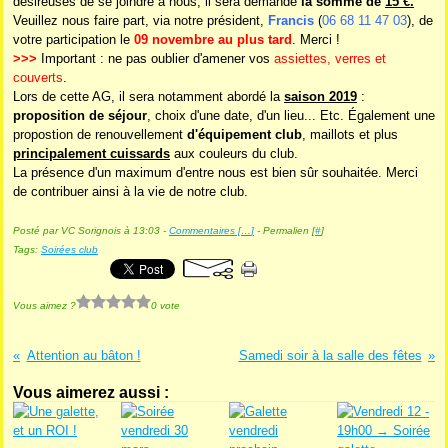
désireuses de se joindre à nous, il sera demandé
la somme de
15 €.
Veuillez nous faire part, via notre président,
Francis
(
06 68 11 47 03
), de
votre participation le
09 novembre au plus tard
. Merci !
>>>
Important : ne pas oublier d'amener vos
assiettes, verres et
couverts
.
Lors de cette AG, il sera notamment abordé la
saison 2019
:
proposition de séjour
, choix d'une date, d'un lieu... Etc. Également une
propostion de renouvellement
d'équipement club
, maillots et plus
principalement cuissards
aux couleurs du club.
La présence d'un maximum d'entre nous est bien sûr souhaitée. Merci
de contribuer ainsi à la vie de notre club.
Posté par VC Sorignois à 13:03 -
Commentaires [
…
]
- Permalien [
#
]
Tags:
Soirées club
Vous aimez ?
0 vote
Attention au bâton !
Samedi soir à la salle des fêtes
Vous aimerez aussi :