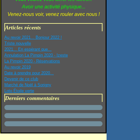
Avoir une activité physique...
Venez-nous voir, venez rouler avec nous !
Articles récents
Au revoir 2021... Bonjour 2022 !
Triste nouvelle
2021... En espérant que...
Annulation La Pimpin 2020 - Izeste
La Pimpin 2020 - Réservations
Au revoir 2019
Date à prendre pour 2020...
Devenir de ce club
Marché de Noël à Sorigny
Loto Étoile verte
Derniers commentaires