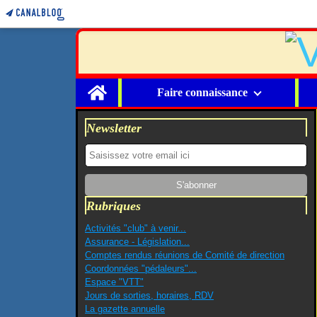
Home
Faire connaissance
Newsletter
Rubriques
Activités "club" à venir...
Assurance - Législation...
Comptes rendus réunions de Comité de direction
Coordonnées "pédaleurs"...
Espace "VTT"
Jours de sorties, horaires, RDV
La gazette annuelle