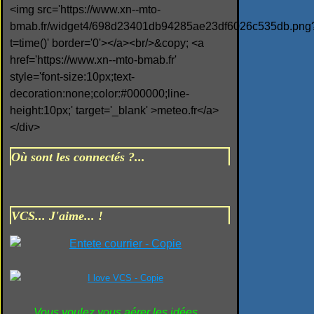
<img src='https://www.xn--mto-
bmab.fr/widget4/698d23401db94285ae23df6026c535db.png
t=time()' border='0'></a><br/>&copy; <a
href='https://www.xn--mto-bmab.fr'
style='font-size:10px;text-
decoration:none;color:#000000;line-
height:10px;' target='_blank' >meteo.fr</a>
</div>
Où sont les connectés ?...
VCS... J'aime... !
Vous voulez vous aérer les idées...