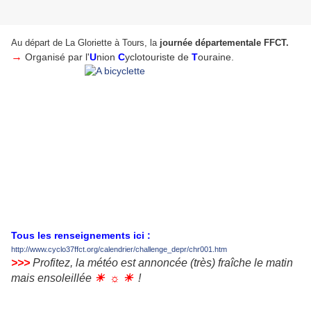
Au départ de La Gloriette à Tours, la
journée départementale FFCT.
→
Organisé par l'
U
nion
C
yclotouriste de
T
ouraine.
Tous les renseignements ici :
http://www.cyclo37ffct.org/calendrier/challenge_depr/chr001.htm
>>>
Profitez, la météo est annoncée (très) fraîche le matin
mais ensoleillée
☀
☼ ☀
!