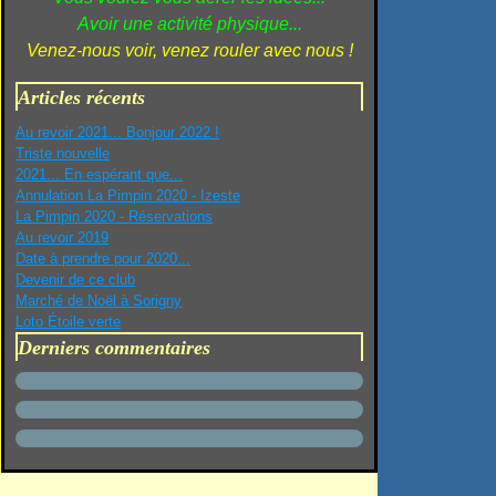
Avoir une activité physique...
Venez-nous voir, venez rouler avec nous !
Articles récents
Au revoir 2021... Bonjour 2022 !
Triste nouvelle
2021... En espérant que...
Annulation La Pimpin 2020 - Izeste
La Pimpin 2020 - Réservations
Au revoir 2019
Date à prendre pour 2020...
Devenir de ce club
Marché de Noël à Sorigny
Loto Étoile verte
Derniers commentaires