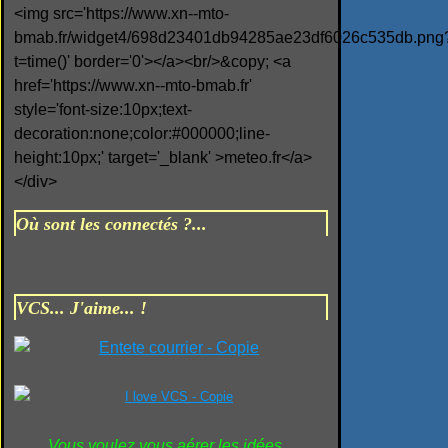
<img src='https://www.xn--mto-
bmab.fr/widget4/698d23401db94285ae23df6026c535db.png
t=time()' border='0'></a><br/>&copy; <a
href='https://www.xn--mto-bmab.fr'
style='font-size:10px;text-
decoration:none;color:#000000;line-
height:10px;' target='_blank' >meteo.fr</a>
</div>
Où sont les connectés ?...
VCS... J'aime... !
Vous voulez vous aérer les idées...