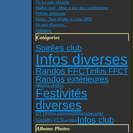
╚> Le coin sécurité
Maillot club - Mise à jour des coordonnées
Petites annonces
Rétro : Tour d'Indre et Loire 2009
Un peu d'humour...
Utilitaires
Catégories
Soirées club
Infos diverses
Randos FFCT
Infos FFCT
Randos extérieures
Albums photos
Festivités
diverses
VTT
Sécurité
Petites annonces
Utilitaires
Infos club
Gazette VCS
Le blog
Albums Photos