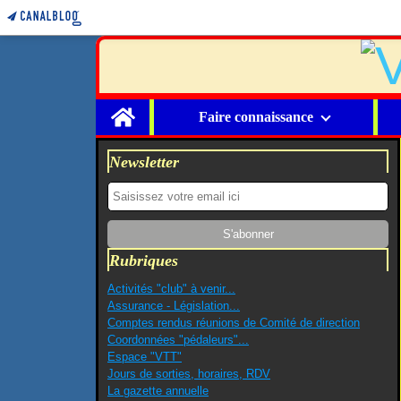
Home
Faire connaissance
Newsletter
Rubriques
Activités "club" à venir...
Assurance - Législation...
Comptes rendus réunions de Comité de direction
Coordonnées "pédaleurs"...
Espace "VTT"
Jours de sorties, horaires, RDV
La gazette annuelle