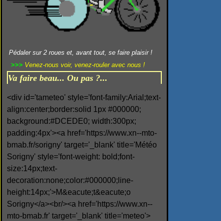
Pédaler sur 2 roues et, avant tout, se faire plaisir !
>>>
Venez-nous voir, venez-rouler avec nous !
Va faire beau... Ou pas ?...
<div id='tameteo' style='font-family:Arial;text-
align:center;border:solid 1px #000000;
background:#DCEDE0; width:300px;
padding:4px'><a href='https://www.xn--mto-
bmab.fr/sorigny' target='_blank' title='Météo
Sorigny' style='font-weight: bold;font-
size:14px;text-
decoration:none;color:#000000;line-
height:14px;'>M&eacute;t&eacute;o
Sorigny</a><br/><a href='https://www.xn--
mto-bmab.fr' target='_blank' title='meteo'>