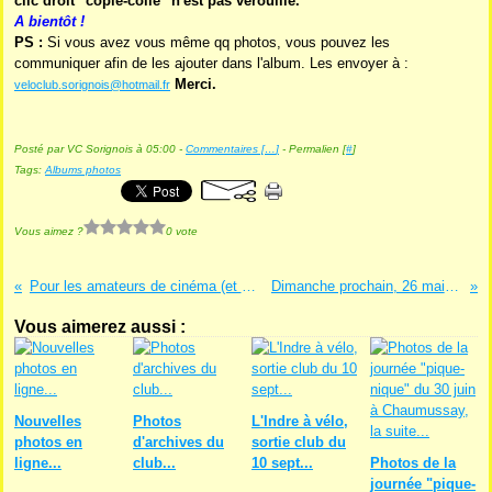
clic droit "copié-collé" n'est pas vérouillé.
A bientôt !
PS :
Si vous avez vous même qq photos, vous pouvez les
communiquer afin de les ajouter dans l'album. Les envoyer à :
Merci.
veloclub.sorignois@hotmail.fr
Posté par VC Sorignois à 05:00 -
Commentaires [
…
]
- Permalien [
#
]
Tags:
Albums photos
Vous aimez ?
0 vote
Pour les amateurs de cinéma (et de vélo bien sûr)...
Dimanche prochain, 26 mai, c'est BALLAN !
Vous aimerez aussi :
Nouvelles
Photos
L'Indre à vélo,
photos en
d'archives du
sortie club du
ligne...
club...
10 sept...
Photos de la
journée "pique-