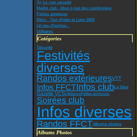
╚> Le coin sécurité
Maillot club - Mise à jour des coordonnées
Petites annonces
Rétro : Tour d'Indre et Loire 2009
Un peu d'humour...
Utilitaires
Catégories
Sécurité
Festivités
diverses
Randos extérieures
VTT
Infos club
Infos FFCT
Le blog
Gazette VCS
Utilitaires
Petites annonces
Soirées club
Infos diverses
Randos FFCT
Albums photos
Albums Photos