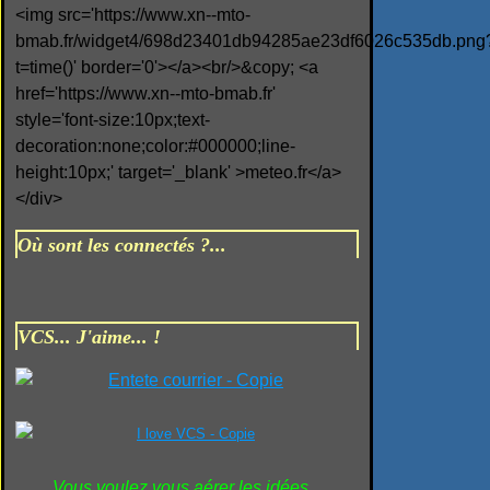
<img src='https://www.xn--mto-
bmab.fr/widget4/698d23401db94285ae23df6026c535db.png
t=time()' border='0'></a><br/>&copy; <a
href='https://www.xn--mto-bmab.fr'
style='font-size:10px;text-
decoration:none;color:#000000;line-
height:10px;' target='_blank' >meteo.fr</a>
</div>
Où sont les connectés ?...
VCS... J'aime... !
Vous voulez vous aérer les idées...