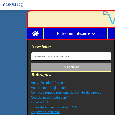
Home
Faire connaissance
Newsletter
Rubriques
Activités "club" à venir...
Assurance - Législation...
Comptes rendus réunions de Comité de direction
Coordonnées "pédaleurs"...
Espace "VTT"
Jours de sorties, horaires, RDV
La gazette annuelle