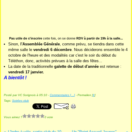
Pas utile de s'inscrire
cette fois, on se donne
RDV à partir de 19h à la salle...
Sinon,
l'Assemblée Générale
, comme prévu, se tiendra dans cette
même salle le
vendredi 6 décembre
. Nous déciderons ensemble le 4
octobre de l'heure et des modalités car c'est le soir du début du
Téléthon, donc, activités prévues à la salle des fêtes...
La date de la traditionnelle
galette de début d'année
est retenue :
vendredi 17 janvier.
A bientôt !
Posté par VC Sorignois à 05:10 -
Commentaires [
…
]
- Permalien [
#
]
Tags:
Soirées club
Vous aimez ?
0 vote
L'Indre à vélo, sortie club du 10 sept...
Un "Point Accueil Jeunes" VTT...