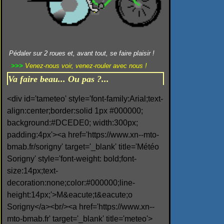
Pédaler sur 2 roues et, avant tout, se faire plaisir !
>>>
Venez-nous voir, venez-rouler avec nous !
Va faire beau... Ou pas ?...
<div id='tameteo' style='font-family:Arial;text-
align:center;border:solid 1px #000000;
background:#DCEDE0; width:300px;
padding:4px'><a href='https://www.xn--mto-
bmab.fr/sorigny' target='_blank' title='Météo
Sorigny' style='font-weight: bold;font-
size:14px;text-
decoration:none;color:#000000;line-
height:14px;'>M&eacute;t&eacute;o
Sorigny</a><br/><a href='https://www.xn--
mto-bmab.fr' target='_blank' title='meteo'>