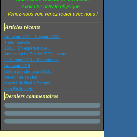
Avoir une activité physique...
Venez-nous voir, venez rouler avec nous !
Articles récents
Au revoir 2021... Bonjour 2022 !
Triste nouvelle
2021... En espérant que...
Annulation La Pimpin 2020 - Izeste
La Pimpin 2020 - Réservations
Au revoir 2019
Date à prendre pour 2020...
Devenir de ce club
Marché de Noël à Sorigny
Loto Étoile verte
Derniers commentaires