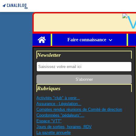
Home
Faire connaissance
Newsletter
Rubriques
Activités "club" à venir...
Assurance - Législation...
Comptes rendus réunions de Comité de direction
Coordonnées "pédaleurs"...
Espace "VTT"
Jours de sorties, horaires, RDV
La gazette annuelle