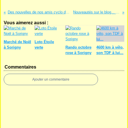
Des nouvelles de nos amis cyclo de Descartes...
Nouveautés sur le blog... Relooking...
Vous aimerez aussi :
Marché de Noël
Loto Étoile
à Sorigny
verte
Rando octobre
4600 km à vélo,
rose à Sorigny
son TDF à lui...
Commentaires
Ajouter un commentaire