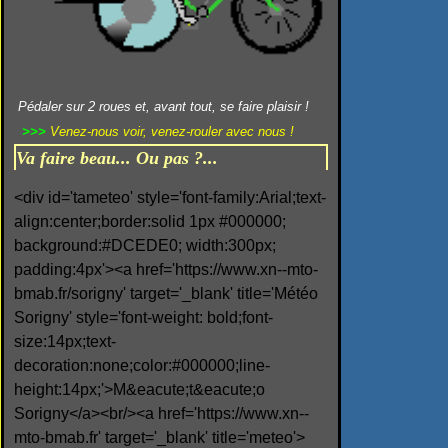
Pédaler sur 2 roues et, avant tout, se faire plaisir !
>>>
Venez-nous voir, venez-rouler avec nous !
Va faire beau... Ou pas ?...
<div id='tameteo' style='font-family:Arial;text-
align:center;border:solid 1px #000000;
background:#DCEDE0; width:300px;
padding:4px'><a href='https://www.xn--mto-
bmab.fr/sorigny' target='_blank' title='Météo
Sorigny' style='font-weight: bold;font-
size:14px;text-
decoration:none;color:#000000;line-
height:14px;'>M&eacute;t&eacute;o
Sorigny</a><br/><a href='https://www.xn--
mto-bmab.fr' target='_blank' title='meteo'>