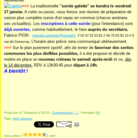
représenter.
>>>
La traditionnelle
"soirée galette" se tiendra le vendredi
17 janvier.
A cette occasion, nous ferons une réunion de préparation de
saison plus complète suivie d'un repas en commun (chacun amènera
ses victuailles). Les
inscriptions à cette soirée
(pour l'intendance) sont
déjà ouvertes,
comme habituellement, le faire
auprès du secrétaire,
Fabrice PION :
veloclub.sorignois@hotmail.fr
// 02 47 52 53 81 // 06 70 63 50 10 // 5
L'horaire plus précis sera communiqué ultérieurement.
rue de Genevray.
>>>
Sur le plan purement sportif, afin de tenter de
favoriser des sorties
communes les plus étoffées possibles,
il a été proposé et décidé de
mettre en place un
nouveau créneau le samedi après-midi
et ce,
dès
le 14 décembre.
RDV à 13h30-45 pour
départ à 14h.
A bientôt !
Posté par VC Sorignois à 03:33 -
Commentaires [
…
]
- Permalien [
#
]
Tags:
Infos diverses
Vous aimez ?
1 vote