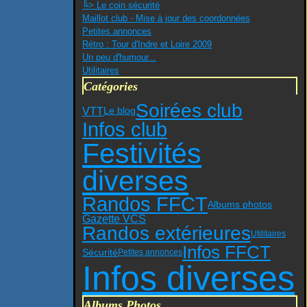
╚> Le coin sécurité
Maillot club - Mise à jour des coordonnées
Petites annonces
Rétro : Tour d'Indre et Loire 2009
Un peu d'humour...
Utilitaires
Catégories
Soirées club
VTT
Le blog
Infos club
Festivités
diverses
Randos FFCT
Albums photos
Gazette VCS
Randos extérieures
Utilitaires
Infos FFCT
Sécurité
Petites annonces
Infos diverses
Albums Photos