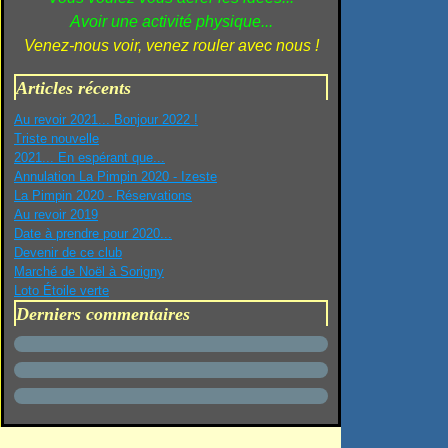
Avoir une activité physique...
Venez-nous voir, venez rouler avec nous !
Articles récents
Au revoir 2021... Bonjour 2022 !
Triste nouvelle
2021... En espérant que...
Annulation La Pimpin 2020 - Izeste
La Pimpin 2020 - Réservations
Au revoir 2019
Date à prendre pour 2020...
Devenir de ce club
Marché de Noël à Sorigny
Loto Étoile verte
Derniers commentaires