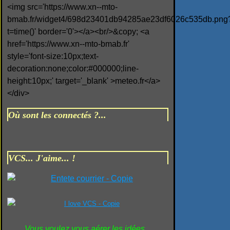
<img src='https://www.xn--mto-
bmab.fr/widget4/698d23401db94285ae23df6026c535db.png
t=time()' border='0'></a><br/>&copy; <a
href='https://www.xn--mto-bmab.fr'
style='font-size:10px;text-
decoration:none;color:#000000;line-
height:10px;' target='_blank' >meteo.fr</a>
</div>
Où sont les connectés ?...
VCS... J'aime... !
Vous voulez vous aérer les idées...