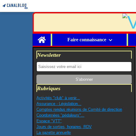
Home
Faire connaissance
Newsletter
Rubriques
Activités "club" à venir...
Assurance - Législation...
Comptes rendus réunions de Comité de direction
Coordonnées "pédaleurs"...
Espace "VTT"
Jours de sorties, horaires, RDV
La gazette annuelle