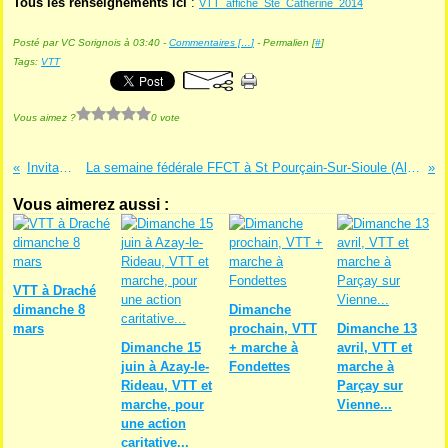
Tous les renseignements ici
:
VTT_affiche_Ste_Catherine_2014
Posté par VC Sorignois à 03:40 -
Commentaires [
…
]
- Permalien [
#
]
Tags:
VTT
Vous aimez ?
0 vote
Invitation...
La semaine fédérale FFCT à St Pourçain-Sur-Sioule (Allier) du 03 au 10 août.
Vous aimerez aussi :
VTT à Draché
dimanche 8
Dimanche
mars
prochain, VTT
Dimanche 13
Dimanche 15
+ marche à
avril, VTT et
juin à Azay-le-
Fondettes
marche à
Rideau, VTT et
Parçay sur
marche, pour
Vienne...
une action
caritative...