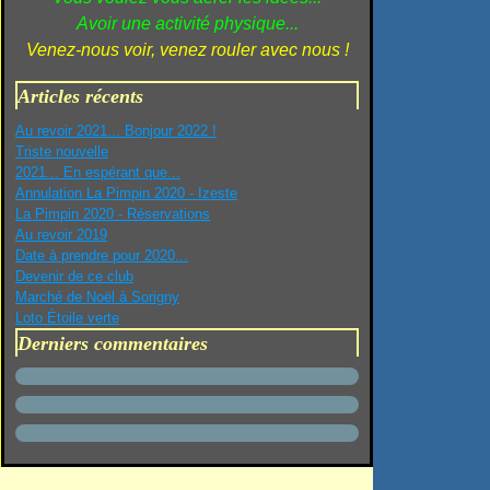
Avoir une activité physique...
Venez-nous voir, venez rouler avec nous !
Articles récents
Au revoir 2021... Bonjour 2022 !
Triste nouvelle
2021... En espérant que...
Annulation La Pimpin 2020 - Izeste
La Pimpin 2020 - Réservations
Au revoir 2019
Date à prendre pour 2020...
Devenir de ce club
Marché de Noël à Sorigny
Loto Étoile verte
Derniers commentaires