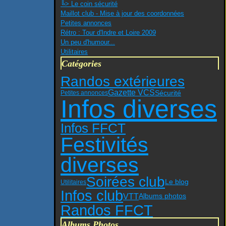
╚> Le coin sécurité
Maillot club - Mise à jour des coordonnées
Petites annonces
Rétro : Tour d'Indre et Loire 2009
Un peu d'humour...
Utilitaires
Catégories
Randos extérieures
Gazette VCS
Sécurité
Petites annonces
Infos diverses
Infos FFCT
Festivités
diverses
Soirées club
Le blog
Utilitaires
Infos club
VTT
Albums photos
Randos FFCT
Albums Photos