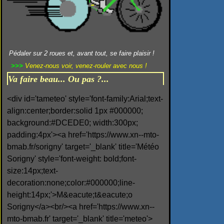
Pédaler sur 2 roues et, avant tout, se faire plaisir !
>>>
Venez-nous voir, venez-rouler avec nous !
Va faire beau... Ou pas ?...
<div id='tameteo' style='font-family:Arial;text-
align:center;border:solid 1px #000000;
background:#DCEDE0; width:300px;
padding:4px'><a href='https://www.xn--mto-
bmab.fr/sorigny' target='_blank' title='Météo
Sorigny' style='font-weight: bold;font-
size:14px;text-
decoration:none;color:#000000;line-
height:14px;'>M&eacute;t&eacute;o
Sorigny</a><br/><a href='https://www.xn--
mto-bmab.fr' target='_blank' title='meteo'>