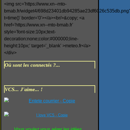
<img src='https://www.xn--mto-
bmab.fr/widget4/698d23401db94285ae23df6026c535db.png
t=time()' border='0'></a><br/>&copy; <a
href='https://www.xn--mto-bmab.fr'
style='font-size:10px;text-
decoration:none;color:#000000;line-
height:10px;' target='_blank' >meteo.fr</a>
</div>
Où sont les connectés ?...
VCS... J'aime... !
Vous voulez vous aérer les idées...