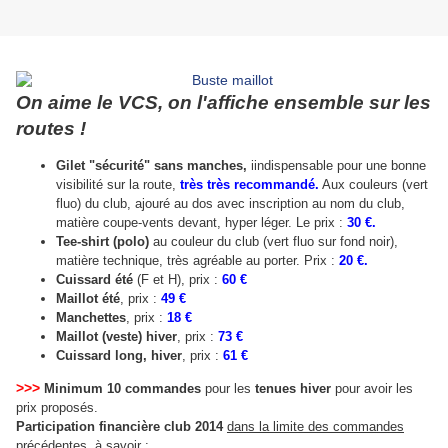
On aime le VCS, on l'affiche ensemble sur les
routes !
Gilet "sécurité" sans manches,
i
indispensable pour une bonne
visibilité sur la route,
très très recommandé.
A
ux couleurs (vert
fluo) du club, ajouré au dos avec inscription au nom du club,
matière coupe-vents devant, hyper léger. Le prix :
30 €.
Tee-shirt (polo)
au couleur du club (vert
fluo
sur fond noir),
matière technique, très agréable au porter. Prix :
20 €.
Cuissard été
(F et H)
, prix :
60 €
Maillot été
, prix :
49 €
Manchettes
, prix :
18 €
Maillot (veste) hiver
, prix :
73 €
Cuissard long, hiver
, prix :
61 €
>>>
Minimum 10 commandes
pour les
tenues hiver
pour avoir les
prix proposés.
Participation financière club 2014
dans la limite des commandes
précédentes
, à savoir :