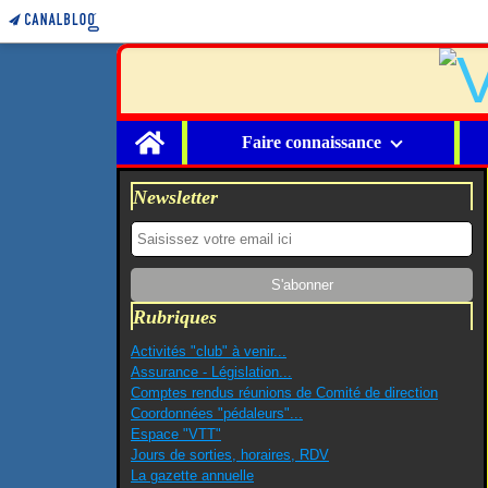
Home
Faire connaissance
Newsletter
Rubriques
Activités "club" à venir...
Assurance - Législation...
Comptes rendus réunions de Comité de direction
Coordonnées "pédaleurs"...
Espace "VTT"
Jours de sorties, horaires, RDV
La gazette annuelle