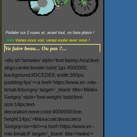
Pédaler sur 2 roues et, avant tout, se faire plaisir !
>>>
Venez-nous voir, venez-rouler avec nous !
Va faire beau... Ou pas ?...
<div id='tameteo' style='font-family:Arial;text-
align:center;border:solid 1px #000000;
background:#DCEDE0; width:300px;
padding:4px'><a href='https://www.xn--mto-
bmab.fr/sorigny' target='_blank' title='Météo
Sorigny' style='font-weight: bold;font-
size:14px;text-
decoration:none;color:#000000;line-
height:14px;'>M&eacute;t&eacute;o
Sorigny</a><br/><a href='https://www.xn--
mto-bmab.fr' target='_blank' title='meteo'>