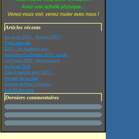
Avoir une activité physique...
Venez-nous voir, venez rouler avec nous !
Articles récents
Au revoir 2021... Bonjour 2022 !
Triste nouvelle
2021... En espérant que...
Annulation La Pimpin 2020 - Izeste
La Pimpin 2020 - Réservations
Au revoir 2019
Date à prendre pour 2020...
Devenir de ce club
Marché de Noël à Sorigny
Loto Étoile verte
Derniers commentaires