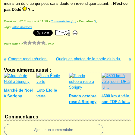
moins un du club qui peut sans doute en revendiquer autant...
N'est-ce
pas Dédé
?...
Posté par VC Sorignois à 11:59 -
Commentaires [
…
]
- Permalien [
#
]
Tags:
Infos diverses
Vous aimez ?
0 vote
Compte rendu réunion Codir VCS
Quelques photos de la sortie club du 12 septembre...
Vous aimerez aussi :
Marché de Noël
Loto Étoile
à Sorigny
verte
Rando octobre
4600 km à vélo,
rose à Sorigny
son TDF à lui...
Commentaires
Ajouter un commentaire