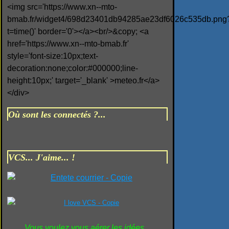
<img src='https://www.xn--mto-
bmab.fr/widget4/698d23401db94285ae23df6026c535db.png
t=time()' border='0'></a><br/>&copy; <a
href='https://www.xn--mto-bmab.fr'
style='font-size:10px;text-
decoration:none;color:#000000;line-
height:10px;' target='_blank' >meteo.fr</a>
</div>
Où sont les connectés ?...
VCS... J'aime... !
Vous voulez vous aérer les idées...