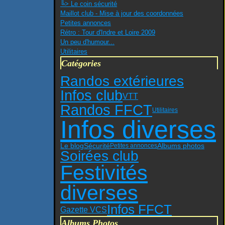
╚> Le coin sécurité
Maillot club - Mise à jour des coordonnées
Petites annonces
Rétro : Tour d'Indre et Loire 2009
Un peu d'humour...
Utilitaires
Catégories
Randos extérieures
Infos club
VTT
Randos FFCT
Utilitaires
Infos diverses
Sécurité
Le blog
Albums photos
Petites annonces
Soirées club
Festivités
diverses
Infos FFCT
Gazette VCS
Albums Photos