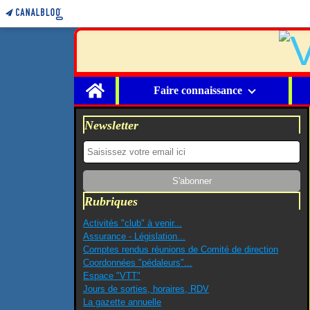
Home
Faire connaissance
Newsletter
Rubriques
Activités "club" à venir...
Assurance - Législation...
Comptes rendus réunions de Comité de direction
Coordonnées "pédaleurs"...
Espace "VTT"
Jours de sorties, horaires, RDV
La gazette annuelle