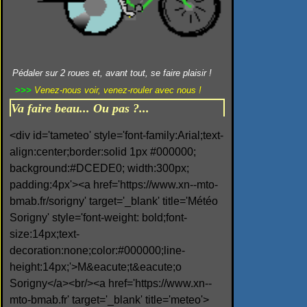
Pédaler sur 2 roues et, avant tout, se faire plaisir !
>>>
Venez-nous voir, venez-rouler avec nous !
Va faire beau... Ou pas ?...
<div id='tameteo' style='font-family:Arial;text-
align:center;border:solid 1px #000000;
background:#DCEDE0; width:300px;
padding:4px'><a href='https://www.xn--mto-
bmab.fr/sorigny' target='_blank' title='Météo
Sorigny' style='font-weight: bold;font-
size:14px;text-
decoration:none;color:#000000;line-
height:14px;'>M&eacute;t&eacute;o
Sorigny</a><br/><a href='https://www.xn--
mto-bmab.fr' target='_blank' title='meteo'>