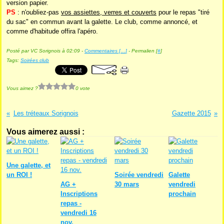
version papier.
PS
: n'oubliez-pas
vos assiettes, verres et couverts
pour le repas "tiré
du sac" en commun avant la galette. Le club, comme annoncé, et
comme d'habitude offira l'apéro.
Posté par VC Sorignois à 02:09 -
Commentaires [
…
]
- Permalien [
#
]
Tags:
Soirées club
Vous aimez ?
0 vote
Les tréteaux Sorignois
Gazette 2015
Vous aimerez aussi :
Une galette, et
un ROI !
Soirée vendredi
Galette
AG +
30 mars
vendredi
Inscriptions
prochain
repas -
vendredi 16
nov.