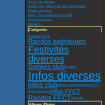
╚> Le coin sécurité
Maillot club - Mise à jour des coordonnées
Petites annonces
Rétro : Tour d'Indre et Loire 2009
Un peu d'humour...
Utilitaires
Catégories
Gazette VCS
Randos extérieures
Festivités
diverses
Soirées club
Le blog
Infos diverses
Infos club
VTT
Albums photos
Utilitaires
Infos FFCT
Petites annonces
Randos FFCT
Sécurité
Albums Photos