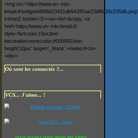
<img src='https://www.xn--mto-
bmab.fr/widget4/698d23401db94285ae23df6026c535db.png
t=time()' border='0'></a><br/>&copy; <a
href='https://www.xn--mto-bmab.fr'
style='font-size:10px;text-
decoration:none;color:#000000;line-
height:10px;' target='_blank' >meteo.fr</a>
</div>
Où sont les connectés ?...
VCS... J'aime... !
Vous voulez vous aérer les idées...