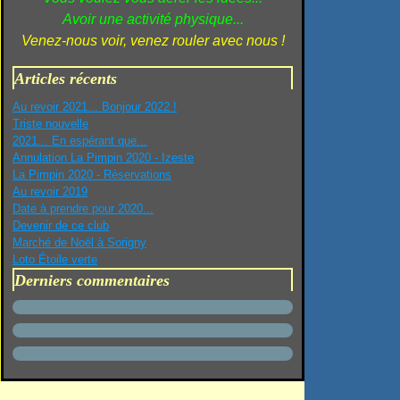
Avoir une activité physique...
Venez-nous voir, venez rouler avec nous !
Articles récents
Au revoir 2021... Bonjour 2022 !
Triste nouvelle
2021... En espérant que...
Annulation La Pimpin 2020 - Izeste
La Pimpin 2020 - Réservations
Au revoir 2019
Date à prendre pour 2020...
Devenir de ce club
Marché de Noël à Sorigny
Loto Étoile verte
Derniers commentaires