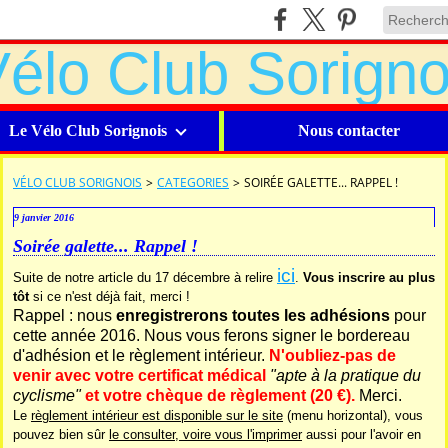
Le Vélo Club Sorignois
Nous contacter
VÉLO CLUB SORIGNOIS
>
CATEGORIES
>
SOIRÉE GALETTE... RAPPEL !
9 janvier 2016
Soirée galette... Rappel !
ici
Suite de notre article du 17 décembre à relire
.
Vous inscrire au plus
tôt
si ce n'est déjà fait, merci !
Rappel : nous
enregistrerons toutes les adhésions
pour
cette année 2016. Nous vous ferons signer le bordereau
d'adhésion et le règlement intérieur.
N'oubliez-pas de
venir avec votre certificat médical
"apte à la pratique du
cyclisme"
et votre chèque de règlement (20 €).
Merci.
Le
règlement intérieur est disponible sur le site
(menu horizontal), vous
pouvez bien sûr
le consulter, voire vous l'imprimer
aussi pour l'avoir en