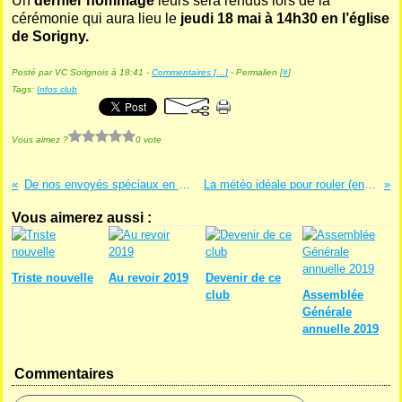
Un
dernier hommage
leurs sera rendus lors de la
cérémonie qui aura lieu le
jeudi 18 mai à 14h30 en l’église
de Sorigny.
Posté par VC Sorignois à 18:41 -
Commentaires [
…
]
- Permalien [
#
]
Tags:
Infos club
Vous aimez ?
0 vote
De nos envoyés spéciaux en Espagne
La météo idéale pour rouler (entre autre)
Vous aimerez aussi :
Triste nouvelle
Au revoir 2019
Devenir de ce
club
Assemblée
Générale
annuelle 2019
Commentaires