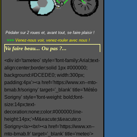
Pédaler sur 2 roues et, avant tout, se faire plaisir !
>>>
Venez-nous voir, venez-rouler avec nous !
Va faire beau... Ou pas ?...
<div id='tameteo' style='font-family:Arial;text-
align:center;border:solid 1px #000000;
background:#DCEDE0; width:300px;
padding:4px'><a href='https://www.xn--mto-
bmab.fr/sorigny' target='_blank' title='Météo
Sorigny' style='font-weight: bold;font-
size:14px;text-
decoration:none;color:#000000;line-
height:14px;'>M&eacute;t&eacute;o
Sorigny</a><br/><a href='https://www.xn--
mto-bmab.fr' target='_blank' title='meteo'>