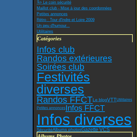
╚> Le coin sécurité
Maillot club - Mise à jour des coordonnées
Petites annonces
Rétro : Tour d'Indre et Loire 2009
Un peu d'humour...
Utilitaires
Catégories
Infos club
Randos extérieures
Soirées club
Festivités
diverses
Randos FFCT
VTT
Le blog
Utilitaires
Infos FFCT
Petites annonces
Infos diverses
Gazette VCS
Sécurité
Albums photos
Albums Photos