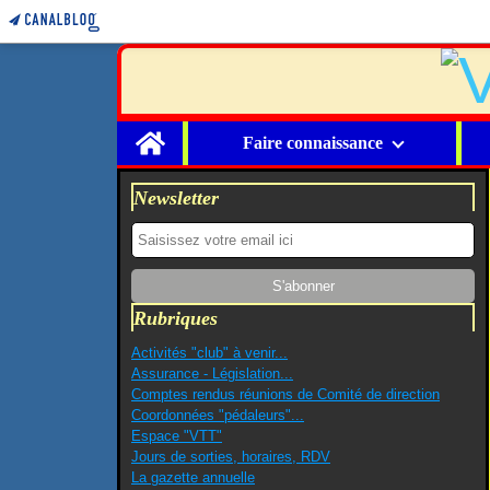
Home
Faire connaissance
Newsletter
Rubriques
Activités "club" à venir...
Assurance - Législation...
Comptes rendus réunions de Comité de direction
Coordonnées "pédaleurs"...
Espace "VTT"
Jours de sorties, horaires, RDV
La gazette annuelle