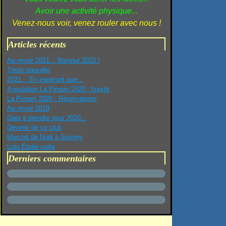
Avoir une activité physique...
Venez-nous voir, venez rouler avec nous !
Articles récents
Au revoir 2021... Bonjour 2022 !
Triste nouvelle
2021... En espérant que...
Annulation La Pimpin 2020 - Izeste
La Pimpin 2020 - Réservations
Au revoir 2019
Date à prendre pour 2020...
Devenir de ce club
Marché de Noël à Sorigny
Loto Étoile verte
Derniers commentaires