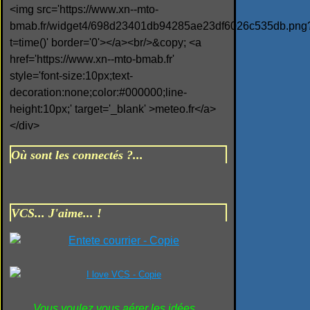
<img src='https://www.xn--mto-
bmab.fr/widget4/698d23401db94285ae23df6026c535db.png
t=time()' border='0'></a><br/>&copy; <a
href='https://www.xn--mto-bmab.fr'
style='font-size:10px;text-
decoration:none;color:#000000;line-
height:10px;' target='_blank' >meteo.fr</a>
</div>
Où sont les connectés ?...
VCS... J'aime... !
Vous voulez vous aérer les idées...