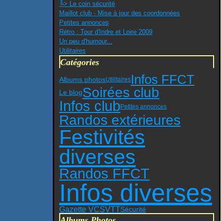
╚> Le coin sécurité
Maillot club - Mise à jour des coordonnées
Petites annonces
Rétro : Tour d'Indre et Loire 2009
Un peu d'humour...
Utilitaires
Catégories
Infos FFCT
Albums photos
Utilitaires
Soirées club
Le blog
Infos club
Petites annonces
Randos extérieures
Festivités
diverses
Randos FFCT
Infos diverses
VTT
Gazette VCS
Sécurité
Albums Photos