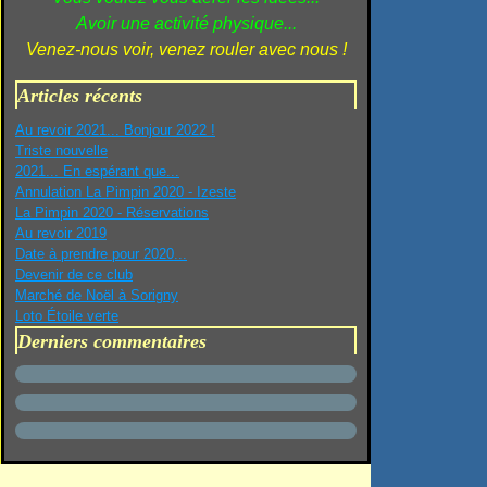
Avoir une activité physique...
Venez-nous voir, venez rouler avec nous !
Articles récents
Au revoir 2021... Bonjour 2022 !
Triste nouvelle
2021... En espérant que...
Annulation La Pimpin 2020 - Izeste
La Pimpin 2020 - Réservations
Au revoir 2019
Date à prendre pour 2020...
Devenir de ce club
Marché de Noël à Sorigny
Loto Étoile verte
Derniers commentaires