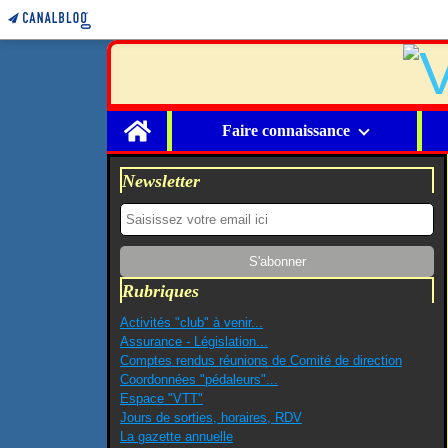
Home
Faire connaissance
Newsletter
Rubriques
Activités "club" à venir...
Assurance - Législation...
Comptes rendus réunions de Comité de direction
Coordonnées "pédaleurs"...
Espace "VTT"
Jours de sorties, horaires, RDV
La gazette annuelle