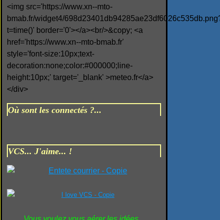
<img src='https://www.xn--mto-
bmab.fr/widget4/698d23401db94285ae23df6026c535db.png
t=time()' border='0'></a><br/>&copy; <a
href='https://www.xn--mto-bmab.fr'
style='font-size:10px;text-
decoration:none;color:#000000;line-
height:10px;' target='_blank' >meteo.fr</a>
</div>
Où sont les connectés ?...
VCS... J'aime... !
Vous voulez vous aérer les idées...