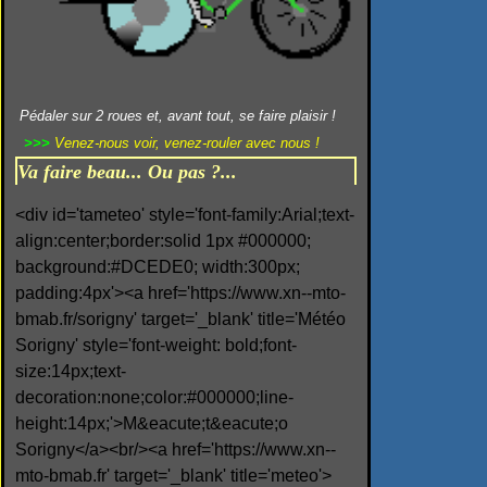
Pédaler sur 2 roues et, avant tout, se faire plaisir !
>>>
Venez-nous voir, venez-rouler avec nous !
Va faire beau... Ou pas ?...
<div id='tameteo' style='font-family:Arial;text-
align:center;border:solid 1px #000000;
background:#DCEDE0; width:300px;
padding:4px'><a href='https://www.xn--mto-
bmab.fr/sorigny' target='_blank' title='Météo
Sorigny' style='font-weight: bold;font-
size:14px;text-
decoration:none;color:#000000;line-
height:14px;'>M&eacute;t&eacute;o
Sorigny</a><br/><a href='https://www.xn--
mto-bmab.fr' target='_blank' title='meteo'>