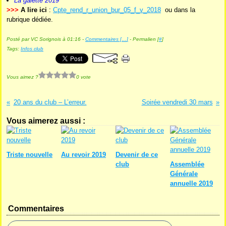
La galette 2019
>>>
A lire ici
:
Cpte_rend_r_union_bur_05_f_v_2018
ou dans la
rubrique dédiée.
Posté par VC Sorignois à 01:16 -
Commentaires [
…
]
- Permalien [
#
]
Tags:
Infos club
Vous aimez ?
0 vote
20 ans du club – L’erreur.
Soirée vendredi 30 mars
Vous aimerez aussi :
Triste nouvelle
Au revoir 2019
Devenir de ce
club
Assemblée
Générale
annuelle 2019
Commentaires