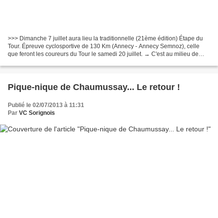
>>> Dimanche 7 juillet aura lieu la traditionnelle (21ème édition) Étape du
Tour. Épreuve cyclosportive de 130 Km (Annecy - Annecy Semnoz), celle
que feront les coureurs du Tour le samedi 20 juillet. → C'est au milieu de
quelque 11475 partants que Jean...
Pique-nique de Chaumussay... Le retour !
Publié le 02/07/2013 à 11:31
Par
VC Sorignois