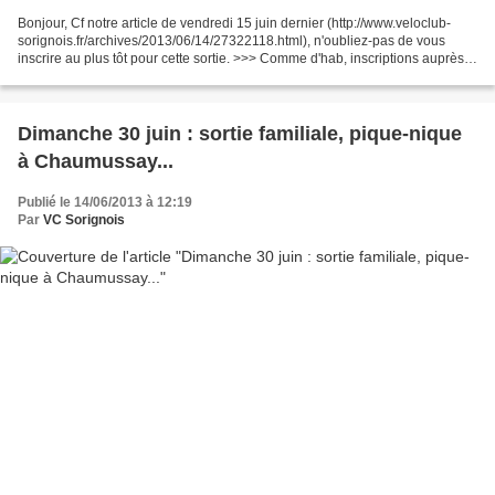
Bonjour, Cf notre article de vendredi 15 juin dernier (http://www.veloclub-
sorignois.fr/archives/2013/06/14/27322118.html), n'oubliez-pas de vous
inscrire au plus tôt pour cette sortie. >>> Comme d'hab, inscriptions auprès
du secrétaire (Fabrice Pion)...
Dimanche 30 juin : sortie familiale, pique-nique
à Chaumussay...
Publié le 14/06/2013 à 12:19
Par
VC Sorignois