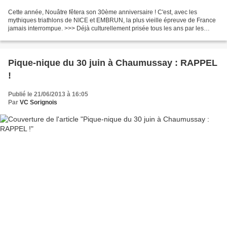
Cette année, Nouâtre fêtera son 30ème anniversaire ! C'est, avec les
mythiques triathlons de NICE et EMBRUN, la plus vieille épreuve de France
jamais interrompue. >>> Déjà culturellement prisée tous les ans par les
triathlètes français et internationnaux,...
Pique-nique du 30 juin à Chaumussay : RAPPEL
!
Publié le 21/06/2013 à 16:05
Par
VC Sorignois