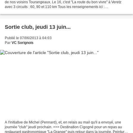
de nos voisins Tourangeaux. Le 16, c'est "La route du bon vivre" à Veretz
avec 3 circuits : 60, 90 et 110 km Tous les renseignements ici :
http://www.cyclo37ffct.org/calendrier/challenge_depr/chr006.htm...
Sortie club, jeudi 13 juin...
Publié le 07/06/2013 à 04:03
Par
VC Sorignois
A l'initiative de Michel (Pennard), et, en relais au mail qu'il a envoyé, une
journée "club" jeudi prochain. >>> Destination Cigogné pour un repas au
restaurant gastronomique "La Grange" puis retour dans la journée. Peinture