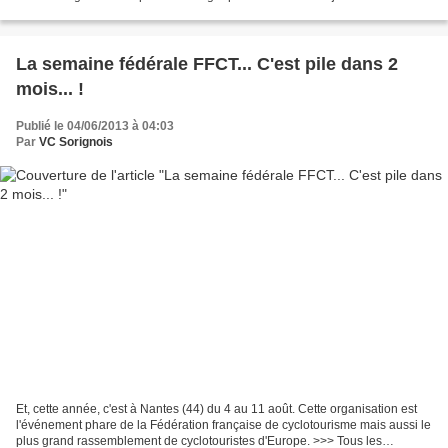
"église de Cigogné" Au total...
La semaine fédérale FFCT... C'est pile dans 2
mois... !
Publié le 04/06/2013 à 04:03
Par
VC Sorignois
Et, cette année, c'est à Nantes (44) du 4 au 11 août. Cette organisation est
l'événement phare de la Fédération française de cyclotourisme mais aussi le
plus grand rassemblement de cyclotouristes d'Europe. >>> Tous les