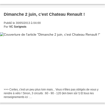
renseignements, inscriptions......
Dimanche 2 juin, c'est Chateau Renault !
Publié le 30/05/2013 à 04:00
Par
VC Sorignois
>>> Certes, c'est un peu plus loin mais... Vous n'êtes pas obligés de vous y
rendre à vélo ! Sinon, 3 circuits : 60 - 90 - 120 (km bien sûr !) Et tous les
renseignements ici :
http://www.cyclo37ffct.org/calendrier/challenge_depr/chr005.htm "Balade et...