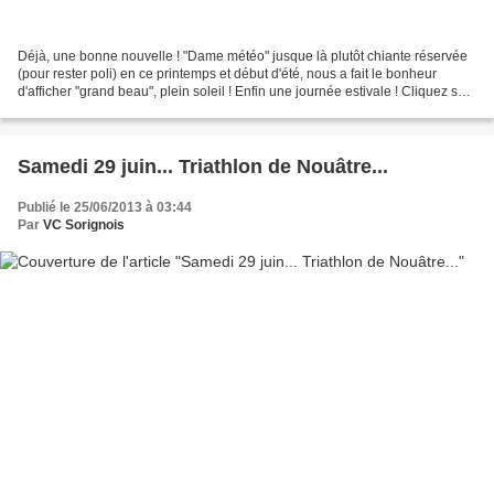
Déjà, une bonne nouvelle ! "Dame météo" jusque là plutôt chiante réservée
(pour rester poli) en ce printemps et début d'été, nous a fait le bonheur
d'afficher "grand beau", plein soleil ! Enfin une journée estivale ! Cliquez sur
la photo pour l'agrandir...
Samedi 29 juin... Triathlon de Nouâtre...
Publié le 25/06/2013 à 03:44
Par
VC Sorignois