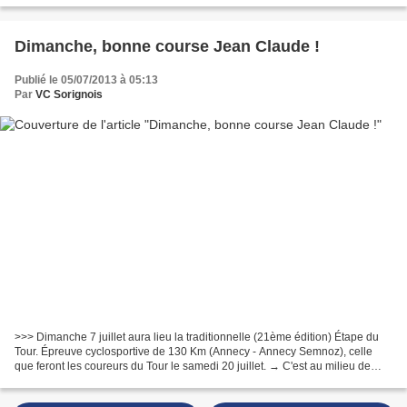
Dimanche, bonne course Jean Claude !
Publié le 05/07/2013 à 05:13
Par
VC Sorignois
>>> Dimanche 7 juillet aura lieu la traditionnelle (21ème édition) Étape du
Tour. Épreuve cyclosportive de 130 Km (Annecy - Annecy Semnoz), celle
que feront les coureurs du Tour le samedi 20 juillet. → C'est au milieu de
quelque 11475 partants que Jean...