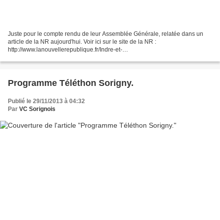
Juste pour le compte rendu de leur Assemblée Générale, relatée dans un
article de la NR aujourd'hui. Voir ici sur le site de la NR :
http://www.lanouvellerepublique.fr/Indre-et-
Loire/Communes/Descartes/n/Contenus/Articles/2013/12/06/La-belle-
vitalite-du-cyclotourisme-1713712...
Programme Téléthon Sorigny.
Publié le 29/11/2013 à 04:32
Par
VC Sorignois