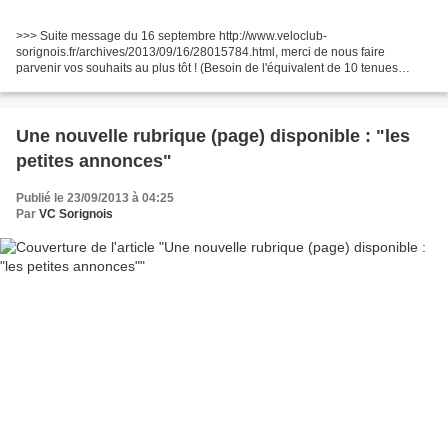
>>> Suite message du 16 septembre http://www.veloclub-
sorignois.fr/archives/2013/09/16/28015784.html, merci de nous faire
parvenir vos souhaits au plus tôt ! (Besoin de l'équivalent de 10 tenues
complètes pour finaliser le projet, merci !) >>> Comme d'hab',...
Une nouvelle rubrique (page) disponible : "les
petites annonces"
Publié le 23/09/2013 à 04:25
Par
VC Sorignois