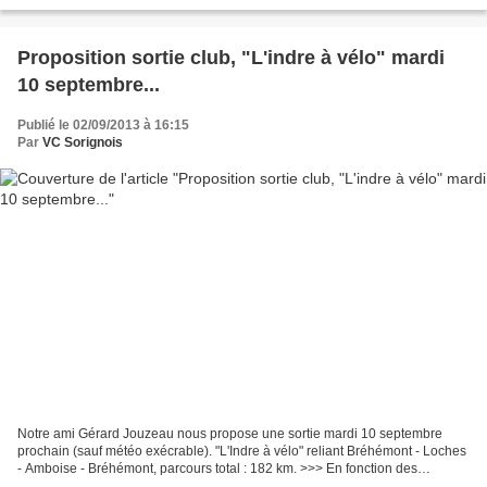
Veigné, Sorigny. 2ème parcours...
Proposition sortie club, "L'indre à vélo" mardi
10 septembre...
Publié le 02/09/2013 à 16:15
Par
VC Sorignois
Notre ami Gérard Jouzeau nous propose une sortie mardi 10 septembre
prochain (sauf météo exécrable). "L'Indre à vélo" reliant Bréhémont - Loches
- Amboise - Bréhémont, parcours total : 182 km. >>> En fonction des
participants, au moins 2 parcours (plus...