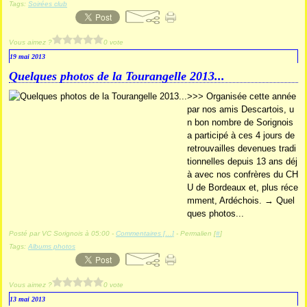
Tags:
Soirées club
Vous aimez ?
0 vote
19 mai 2013
Quelques photos de la Tourangelle 2013...
>>> Organisée cette année
par nos amis Descartois, u
n bon nombre de Sorignois
a participé à ces 4 jours de
retrouvailles devenues tradi
tionnelles depuis 13 ans déj
à avec nos confrères du CH
U de Bordeaux et, plus réce
mment, Ardéchois. → Quel
ques photos...
Posté par VC Sorignois à 05:00 -
Commentaires [
…
]
- Permalien [
#
]
Tags:
Albums photos
Vous aimez ?
0 vote
13 mai 2013