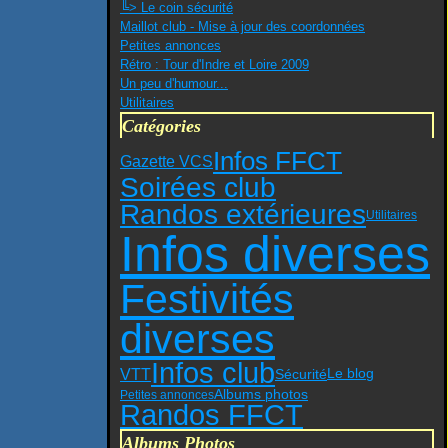
╚> Le coin sécurité
Maillot club - Mise à jour des coordonnées
Petites annonces
Rétro : Tour d'Indre et Loire 2009
Un peu d'humour...
Utilitaires
Catégories
Infos FFCT
Gazette VCS
Soirées club
Randos extérieures
Utilitaires
Infos diverses
Festivités
diverses
Infos club
VTT
Sécurité
Le blog
Albums photos
Petites annonces
Randos FFCT
Albums Photos