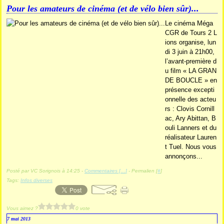
Pour les amateurs de cinéma (et de vélo bien sûr)...
Le cinéma Méga
CGR de Tours 2 L
ions organise, lun
di 3 juin à 21h00,
l’avant-première d
u film « LA GRAN
DE BOUCLE » en
présence excepti
onnelle des acteu
rs : Clovis Cornill
ac, Ary Abittan, B
ouli Lanners et du
réalisateur Lauren
t Tuel. Nous vous
annonçons...
Posté par VC Sorignois à 14:25 -
Commentaires [
…
]
- Permalien [
#
]
Tags:
Infos diverses
Vous aimez ?
0 vote
7 mai 2013