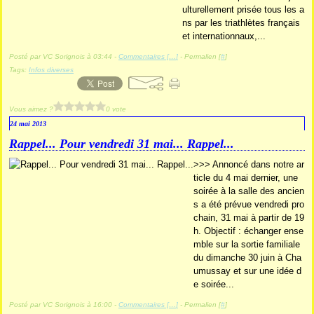
ulturellement prisée tous les a
ns par les triathlètes français
et internationnaux,...
Posté par VC Sorignois à 03:44 -
Commentaires [
…
]
- Permalien [
#
]
Tags:
Infos diverses
Vous aimez ?
0 vote
24 mai 2013
Rappel... Pour vendredi 31 mai... Rappel...
>>> Annoncé dans notre ar
ticle du 4 mai dernier, une
soirée à la salle des ancien
s a été prévue vendredi pro
chain, 31 mai à partir de 19
h. Objectif : échanger ense
mble sur la sortie familiale
du dimanche 30 juin à Cha
umussay et sur une idée d
e soirée...
Posté par VC Sorignois à 16:00 -
Commentaires [
…
]
- Permalien [
#
]