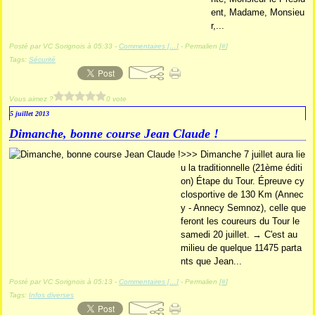
ent, Madame, Monsieu
r,...
Posté par VC Sorignois à 05:33 -
Commentaires [
…
]
- Permalien [
#
]
Tags:
Sécurité
Vous aimez ?
0 vote
5 juillet 2013
Dimanche, bonne course Jean Claude !
>>> Dimanche 7 juillet aura lie
u la traditionnelle (21ème éditi
on) Étape du Tour. Épreuve cy
closportive de 130 Km (Annec
y - Annecy Semnoz), celle que
feront les coureurs du Tour le
samedi 20 juillet. → C'est au
milieu de quelque 11475 parta
nts que Jean...
Posté par VC Sorignois à 05:13 -
Commentaires [
…
]
- Permalien [
#
]
Tags:
Infos diverses