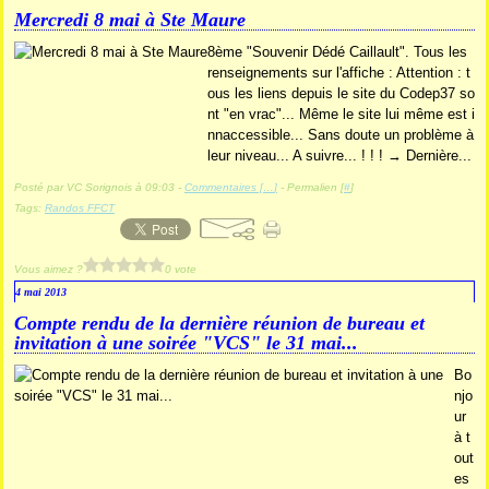
Mercredi 8 mai à Ste Maure
8ème "Souvenir Dédé Caillault". Tous les
renseignements sur l'affiche : Attention : t
ous les liens depuis le site du Codep37 so
nt "en vrac"... Même le site lui même est i
nnaccessible... Sans doute un problème à
leur niveau... A suivre... ! ! ! → Dernière...
Posté par VC Sorignois à 09:03 -
Commentaires [
…
]
- Permalien [
#
]
Tags:
Randos FFCT
Vous aimez ?
0 vote
4 mai 2013
Compte rendu de la dernière réunion de bureau et
invitation à une soirée "VCS" le 31 mai...
Bo
njo
ur
à t
out
es