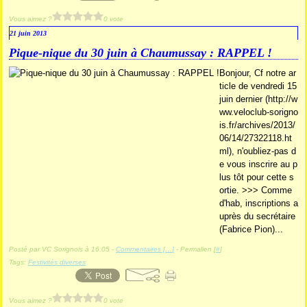
Vous aimez ?
0 vote
21 juin 2013
Pique-nique du 30 juin à Chaumussay : RAPPEL !
Bonjour, Cf notre ar
ticle de vendredi 15
juin dernier (http://w
ww.veloclub-sorigno
is.fr/archives/2013/
06/14/27322118.ht
ml), n'oubliez-pas d
e vous inscrire au p
lus tôt pour cette s
ortie. >>> Comme
d'hab, inscriptions a
uprès du secrétaire
(Fabrice Pion)...
Posté par VC Sorignois à 16:05 -
Commentaires [
…
]
- Permalien [
#
]
Tags:
Festivités diverses
Vous aimez ?
0 vote