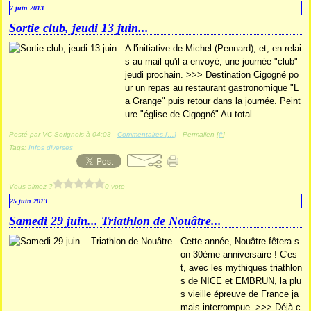
7 juin 2013
Sortie club, jeudi 13 juin...
A l'initiative de Michel (Pennard), et, en relai
s au mail qu'il a envoyé, une journée "club"
jeudi prochain. >>> Destination Cigogné po
ur un repas au restaurant gastronomique "L
a Grange" puis retour dans la journée. Peint
ure "église de Cigogné" Au total...
Posté par VC Sorignois à 04:03 -
Commentaires [
…
]
- Permalien [
#
]
Tags:
Infos diverses
Vous aimez ?
0 vote
25 juin 2013
Samedi 29 juin... Triathlon de Nouâtre...
Cette année, Nouâtre fêtera s
on 30ème anniversaire ! C'es
t, avec les mythiques triathlon
s de NICE et EMBRUN, la plu
s vieille épreuve de France ja
mais interrompue. >>> Déjà c