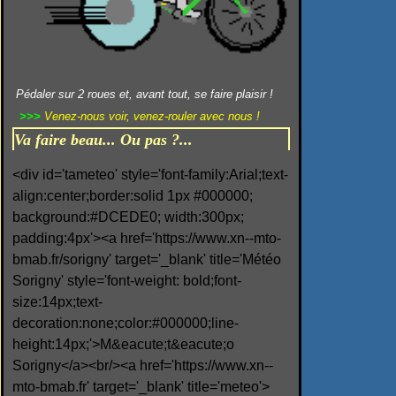
Pédaler sur 2 roues et, avant tout, se faire plaisir !
>>>
Venez-nous voir, venez-rouler avec nous !
Va faire beau... Ou pas ?...
<div id='tameteo' style='font-family:Arial;text-
align:center;border:solid 1px #000000;
background:#DCEDE0; width:300px;
padding:4px'><a href='https://www.xn--mto-
bmab.fr/sorigny' target='_blank' title='Météo
Sorigny' style='font-weight: bold;font-
size:14px;text-
decoration:none;color:#000000;line-
height:14px;'>M&eacute;t&eacute;o
Sorigny</a><br/><a href='https://www.xn--
mto-bmab.fr' target='_blank' title='meteo'>