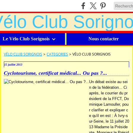
Le Vélo Club Sorignois
Nous contacter
VÉLO CLUB SORIGNOIS
>
CATEGORIES
>
VÉLO CLUB SORIGNOIS
15 juillet 2013
Cyclotourisme, certificat médical... Ou pas ?...
Un débat existe au sei
n de la fédération... Ci
après, le courrier du pr
ésident de la FFCT, Do
minique Lamouller, pou
r clarifier et expliquer c
e qu'il en est : À Ivry-s
ur-Seine, le 11 juillet 20
13 Madame la Préside
nte, Monsieur le Présid