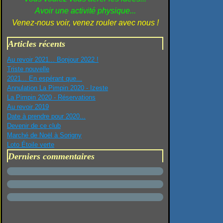
Avoir une activité physique...
Venez-nous voir, venez rouler avec nous !
Articles récents
Au revoir 2021... Bonjour 2022 !
Triste nouvelle
2021... En espérant que...
Annulation La Pimpin 2020 - Izeste
La Pimpin 2020 - Réservations
Au revoir 2019
Date à prendre pour 2020...
Devenir de ce club
Marché de Noël à Sorigny
Loto Étoile verte
Derniers commentaires