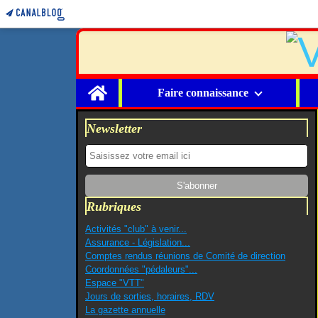
Home
Faire connaissance
Newsletter
Rubriques
Activités "club" à venir...
Assurance - Législation...
Comptes rendus réunions de Comité de direction
Coordonnées "pédaleurs"...
Espace "VTT"
Jours de sorties, horaires, RDV
La gazette annuelle