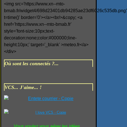
<img src='https://www.xn--mto-
bmab.fr/widget4/698d23401db94285ae23df6026c535db.png
t=time()' border='0'></a><br/>&copy; <a
href='https://www.xn--mto-bmab.fr'
style='font-size:10px;text-
decoration:none;color:#000000;line-
height:10px;' target='_blank' >meteo.fr</a>
</div>
Où sont les connectés ?...
VCS... J'aime... !
Vous voulez vous aérer les idées...