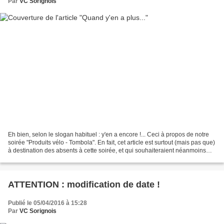
Par
VC Sorignois
Eh bien, selon le slogan habituel : y'en a encore !... Ceci à propos de notre
soirée "Produits vélo - Tombola". En fait, cet article est surtout (mais pas que)
à destination des absents à cette soirée, et qui souhaiteraient néanmoins
profiter de l'opportunité,...
ATTENTION : modification de date !
Publié le 05/04/2016 à 15:28
Par
VC Sorignois