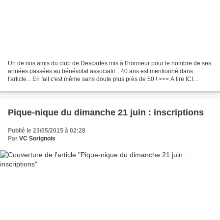
Un de nos amis du club de Descartes mis à l'honneur pour le nombre de ses
années passées au bénévolat associatif... 40 ans est mentionné dans
l'article... En fait c'est même sans doute plus près de 50 ! >>> A lire ICI
Chapeau Maurice ... Et quant-à nous,...
Pique-nique du dimanche 21 juin : inscriptions
Publié le 23/05/2015 à 02:28
Par
VC Sorignois