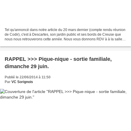
Tel qu'annoncé dans notre article du 20 mars dernier (compte rendu réunion
de Codir), c'est à Descartes, son jardin public et ses bords de Creuse que
nous nous retrouverons cette année. Nous vous donnons RDV à à la salle
des fêtes pour départ (vélos et...
RAPPEL >>> Pique-nique - sortie familiale,
dimanche 29 juin.
Publié le 22/06/2014 à 11:50
Par
VC Sorignois