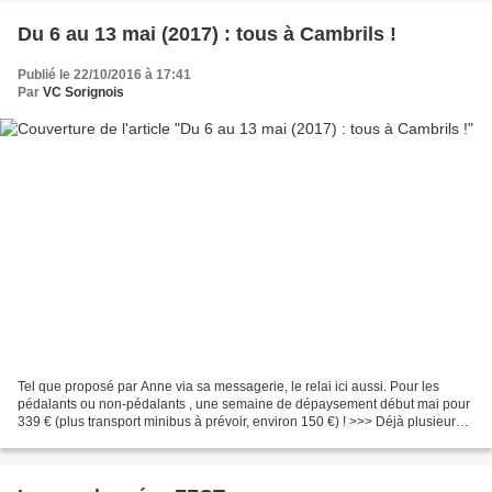
Du 6 au 13 mai (2017) : tous à Cambrils !
Publié le 22/10/2016 à 17:41
Par
VC Sorignois
Tel que proposé par Anne via sa messagerie, le relai ici aussi. Pour les
pédalants ou non-pédalants , une semaine de dépaysement début mai pour
339 € (plus transport minibus à prévoir, environ 150 €) ! >>> Déjà plusieurs
inscrits et intéressés. N'hésitez-pas...