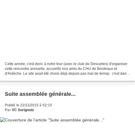
Cette année, c'est donc à notre tour (avec le club de Descartes) d'organiser
cette rencontre annuelle, accueillir nos amis du CHU de Bordeaux et
d'Ardèche. Le site avait été choisi déjà depuis pas mal de temsp : c'est dans
le Chinonais et, plus précisément...
Suite assemblée générale...
Publié le 22/11/2015 à 02:15
Par
VC Sorignois