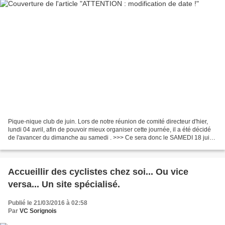
Pique-nique club de juin. Lors de notre réunion de comité directeur d'hier,
lundi 04 avril, afin de pouvoir mieux organiser cette journée, il a été décidé
de l'avancer du dimanche au samedi . >>> Ce sera donc le SAMEDI 18 juin
<<< Avec nos excuses, veuillez...
Accueillir des cyclistes chez soi... Ou vice
versa... Un site spécialisé.
Publié le 21/03/2016 à 02:58
Par
VC Sorignois