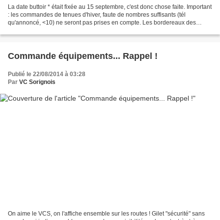
La date buttoir * était fixée au 15 septembre, c'est donc chose faite. Important
: les commandes de tenues d'hiver, faute de nombres suffisants (tél
qu'annoncé, <10) ne seront pas prises en compte. Les bordereaux des
concernés seront donc rectifiés en...
Commande équipements... Rappel !
Publié le 22/08/2014 à 03:28
Par
VC Sorignois
On aime le VCS, on l'affiche ensemble sur les routes ! Gilet "sécurité" sans