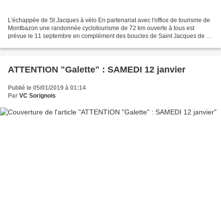
L'échappée de St Jacques à vélo En partenariat avec l'office de tourisme de
Montbazon une randonnée cyclotourisme de 72 km ouverte à tous est
prévue le 11 septembre en complément des boucles de Saint Jacques de 20
- 30 et 40 km. Cliquez sur l'image pour...
ATTENTION "Galette" : SAMEDI 12 janvier
Publié le 05/01/2019 à 01:14
Par
VC Sorignois