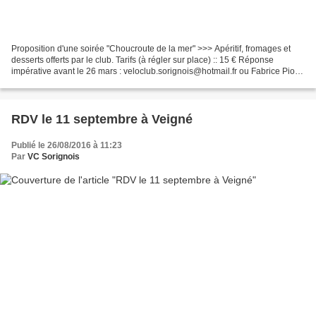
Proposition d'une soirée "Choucroute de la mer" >>> Apéritif, fromages et
desserts offerts par le club. Tarifs (à régler sur place) :: 15 € Réponse
impérative avant le 26 mars : veloclub.sorignois@hotmail.fr ou Fabrice Pion
(tél - texto 06 70 63 50 10)....
RDV le 11 septembre à Veigné
Publié le 26/08/2016 à 11:23
Par
VC Sorignois