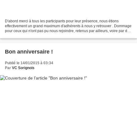
D'abord merci à tous les participants pour leur présence, nous étions
effectivement un grand maximum d'adhérents à nous y retrouver . Dommage
pour ceux qui n'ont pas pu nous rejoindre, retenus par ailleurs, voire par des
problèmes de santé. La vie est...
Bon anniversaire !
Publié le 14/01/2015 à 03:34
Par
VC Sorignois