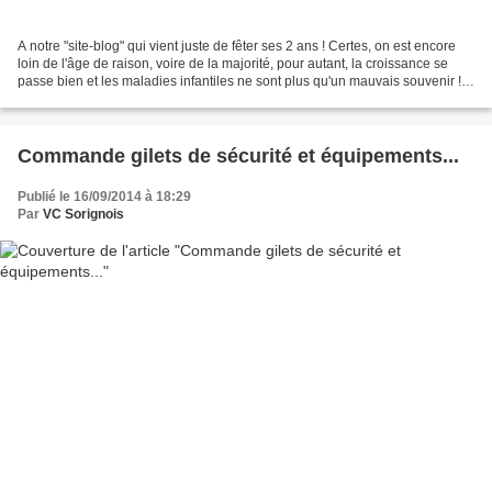
A notre "site-blog" qui vient juste de fêter ses 2 ans ! Certes, on est encore
loin de l'âge de raison, voire de la majorité, pour autant, la croissance se
passe bien et les maladies infantiles ne sont plus qu'un mauvais souvenir !
>>> 2 années de service...
Commande gilets de sécurité et équipements...
Publié le 16/09/2014 à 18:29
Par
VC Sorignois