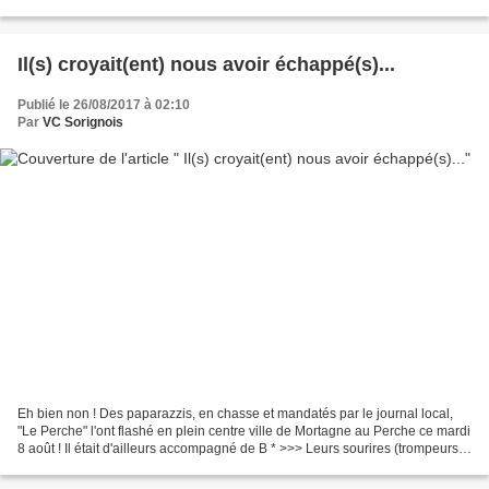
2018 : Inscriptions - cotisation...
Il(s) croyait(ent) nous avoir échappé(s)...
Publié le 26/08/2017 à 02:10
Par
VC Sorignois
Eh bien non ! Des paparazzis, en chasse et mandatés par le journal local,
"Le Perche" l'ont flashé en plein centre ville de Mortagne au Perche ce mardi
8 août ! Il était d'ailleurs accompagné de B * >>> Leurs sourires (trompeurs)
à vélo étaient d'ailleurs...