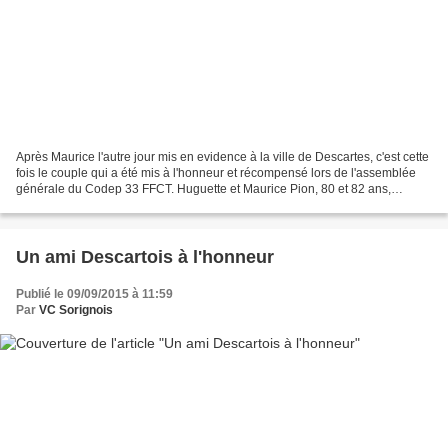
Après Maurice l'autre jour mis en evidence à la ville de Descartes, c'est cette
fois le couple qui a été mis à l'honneur et récompensé lors de l'assemblée
générale du Codep 33 FFCT. Huguette et Maurice Pion, 80 et 82 ans,
félicités pour leur engagement...
Un ami Descartois à l'honneur
Publié le 09/09/2015 à 11:59
Par
VC Sorignois