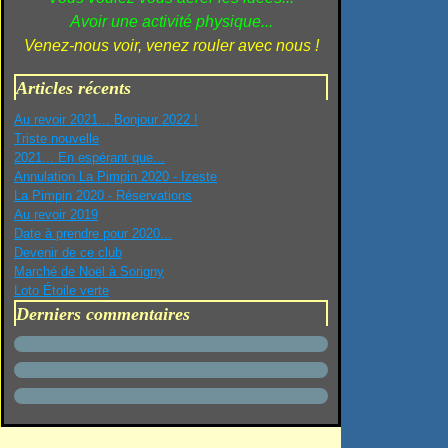
Avoir une activité physique...
Venez-nous voir, venez rouler avec nous !
Articles récents
Au revoir 2021... Bonjour 2022 !
Triste nouvelle
2021... En espérant que...
Annulation La Pimpin 2020 - Izeste
La Pimpin 2020 - Réservations
Au revoir 2019
Date à prendre pour 2020...
Devenir de ce club
Marché de Noël à Sorigny
Loto Étoile verte
Derniers commentaires