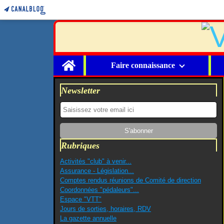
Home
Faire connaissance
Newsletter
Rubriques
Activités "club" à venir...
Assurance - Législation...
Comptes rendus réunions de Comité de direction
Coordonnées "pédaleurs"...
Espace "VTT"
Jours de sorties, horaires, RDV
La gazette annuelle