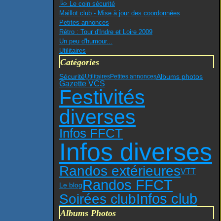
╚> Le coin sécurité
Maillot club - Mise à jour des coordonnées
Petites annonces
Rétro : Tour d'Indre et Loire 2009
Un peu d'humour...
Utilitaires
Catégories
Sécurité
Albums photos
Utilitaires
Petites annonces
Gazette VCS
Festivités
diverses
Infos FFCT
Infos diverses
Randos extérieures
VTT
Randos FFCT
Le blog
Infos club
Soirées club
Albums Photos