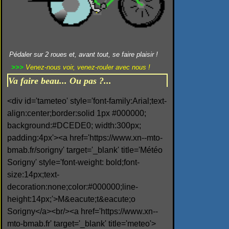
Pédaler sur 2 roues et, avant tout, se faire plaisir !
>>>
Venez-nous voir, venez-rouler avec nous !
Va faire beau... Ou pas ?...
<div id='tameteo' style='font-family:Arial;text-
align:center;border:solid 1px #000000;
background:#DCEDE0; width:300px;
padding:4px'><a href='https://www.xn--mto-
bmab.fr/sorigny' target='_blank' title='Météo
Sorigny' style='font-weight: bold;font-
size:14px;text-
decoration:none;color:#000000;line-
height:14px;'>M&eacute;t&eacute;o
Sorigny</a><br/><a href='https://www.xn--
mto-bmab.fr' target='_blank' title='meteo'>