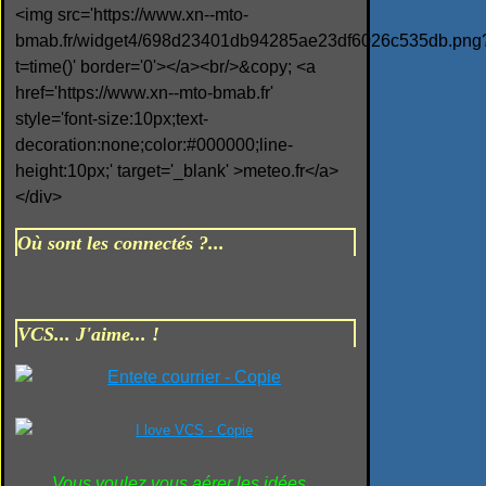
<img src='https://www.xn--mto-
bmab.fr/widget4/698d23401db94285ae23df6026c535db.png
t=time()' border='0'></a><br/>&copy; <a
href='https://www.xn--mto-bmab.fr'
style='font-size:10px;text-
decoration:none;color:#000000;line-
height:10px;' target='_blank' >meteo.fr</a>
</div>
Où sont les connectés ?...
VCS... J'aime... !
Vous voulez vous aérer les idées...