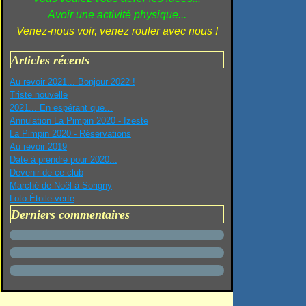
Avoir une activité physique...
Venez-nous voir, venez rouler avec nous !
Articles récents
Au revoir 2021... Bonjour 2022 !
Triste nouvelle
2021... En espérant que...
Annulation La Pimpin 2020 - Izeste
La Pimpin 2020 - Réservations
Au revoir 2019
Date à prendre pour 2020...
Devenir de ce club
Marché de Noël à Sorigny
Loto Étoile verte
Derniers commentaires