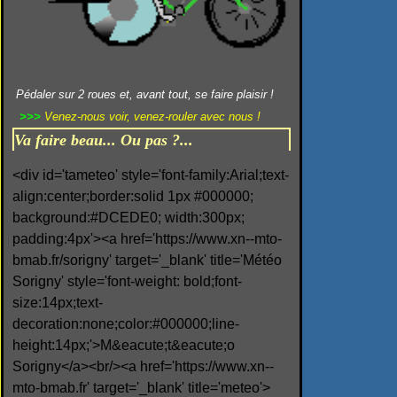
Pédaler sur 2 roues et, avant tout, se faire plaisir !
>>>
Venez-nous voir, venez-rouler avec nous !
Va faire beau... Ou pas ?...
<div id='tameteo' style='font-family:Arial;text-
align:center;border:solid 1px #000000;
background:#DCEDE0; width:300px;
padding:4px'><a href='https://www.xn--mto-
bmab.fr/sorigny' target='_blank' title='Météo
Sorigny' style='font-weight: bold;font-
size:14px;text-
decoration:none;color:#000000;line-
height:14px;'>M&eacute;t&eacute;o
Sorigny</a><br/><a href='https://www.xn--
mto-bmab.fr' target='_blank' title='meteo'>