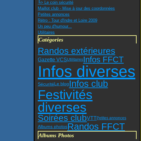
╚> Le coin sécurité
Maillot club - Mise à jour des coordonnées
Petites annonces
Rétro : Tour d'Indre et Loire 2009
Un peu d'humour...
Utilitaires
Catégories
Randos extérieures
Infos FFCT
Gazette VCS
Utilitaires
Infos diverses
Infos club
Sécurité
Le blog
Festivités
diverses
Soirées club
VTT
Petites annonces
Randos FFCT
Albums photos
Albums Photos