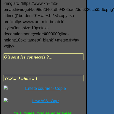
<img src='https://www.xn--mto-
bmab.fr/widget4/698d23401db94285ae23df6026c535db.png
t=time()' border='0'></a><br/>&copy; <a
href='https://www.xn--mto-bmab.fr'
style='font-size:10px;text-
decoration:none;color:#000000;line-
height:10px;' target='_blank' >meteo.fr</a>
</div>
Où sont les connectés ?...
VCS... J'aime... !
Vous voulez vous aérer les idées...