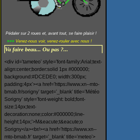
Pédaler sur 2 roues et, avant tout, se faire plaisir !
>>>
Venez-nous voir, venez-rouler avec nous !
Va faire beau... Ou pas ?...
<div id='tameteo' style='font-family:Arial;text-
align:center;border:solid 1px #000000;
background:#DCEDE0; width:300px;
padding:4px'><a href='https://www.xn--mto-
bmab.fr/sorigny' target='_blank' title='Météo
Sorigny' style='font-weight: bold;font-
size:14px;text-
decoration:none;color:#000000;line-
height:14px;'>M&eacute;t&eacute;o
Sorigny</a><br/><a href='https://www.xn--
mto-bmab.fr' target='_blank' title='meteo'>