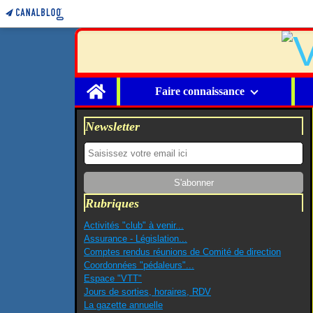
Home
Faire connaissance
Newsletter
Rubriques
Activités "club" à venir...
Assurance - Législation...
Comptes rendus réunions de Comité de direction
Coordonnées "pédaleurs"...
Espace "VTT"
Jours de sorties, horaires, RDV
La gazette annuelle