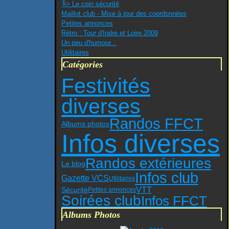
╚> Le coin sécurité
Maillot club - Mise à jour des coordonnées
Petites annonces
Rétro : Tour d'Indre et Loire 2009
Un peu d'humour...
Utilitaires
Catégories
Festivités
diverses
Randos FFCT
Albums photos
Infos diverses
Randos extérieures
Le blog
Infos club
Gazette VCS
Utilitaires
VTT
Sécurité
Petites annonces
Soirées club
Infos FFCT
Albums Photos