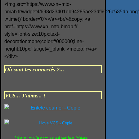
<img src='https://www.xn--mto-
bmab.fr/widget4/698d23401db94285ae23df6026c535db.png
t=time()' border='0'></a><br/>&copy; <a
href='https://www.xn--mto-bmab.fr'
style='font-size:10px;text-
decoration:none;color:#000000;line-
height:10px;' target='_blank' >meteo.fr</a>
</div>
Où sont les connectés ?...
VCS... J'aime... !
Vous voulez vous aérer les idées...