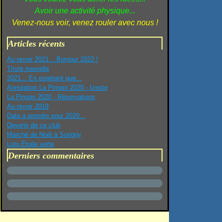
Avoir une activité physique...
Venez-nous voir, venez rouler avec nous !
Articles récents
Au revoir 2021... Bonjour 2022 !
Triste nouvelle
2021... En espérant que...
Annulation La Pimpin 2020 - Izeste
La Pimpin 2020 - Réservations
Au revoir 2019
Date à prendre pour 2020...
Devenir de ce club
Marché de Noël à Sorigny
Loto Étoile verte
Derniers commentaires