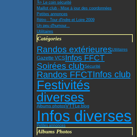
╚> Le coin sécurité
Maillot club - Mise à jour des coordonnées
Petites annonces
Rétro : Tour d'Indre et Loire 2009
Un peu d'humour...
Utilitaires
Catégories
Randos extérieures
Utilitaires
Infos FFCT
Gazette VCS
Soirées club
Sécurité
Infos club
Randos FFCT
Festivités
diverses
VTT
Albums photos
Le blog
Infos diverses
Petites annonces
Albums Photos