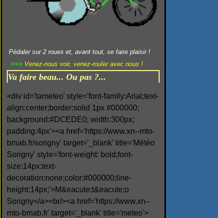
Pédaler sur 2 roues et, avant tout, se faire plaisir !
>>>
Venez-nous voir, venez-rouler avec nous !
Va faire beau... Ou pas ?...
<div id='tameteo' style='font-family:Arial;text-
align:center;border:solid 1px #000000;
background:#DCEDE0; width:300px;
padding:4px'><a href='https://www.xn--mto-
bmab.fr/sorigny' target='_blank' title='Météo
Sorigny' style='font-weight: bold;font-
size:14px;text-
decoration:none;color:#000000;line-
height:14px;'>M&eacute;t&eacute;o
Sorigny</a><br/><a href='https://www.xn--
mto-bmab.fr' target='_blank' title='meteo'>