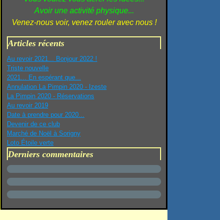
Avoir une activité physique...
Venez-nous voir, venez rouler avec nous !
Articles récents
Au revoir 2021... Bonjour 2022 !
Triste nouvelle
2021... En espérant que...
Annulation La Pimpin 2020 - Izeste
La Pimpin 2020 - Réservations
Au revoir 2019
Date à prendre pour 2020...
Devenir de ce club
Marché de Noël à Sorigny
Loto Étoile verte
Derniers commentaires