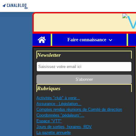
Home
Faire connaissance
Newsletter
Rubriques
Activités "club" à venir...
Assurance - Législation...
Comptes rendus réunions de Comité de direction
Coordonnées "pédaleurs"...
Espace "VTT"
Jours de sorties, horaires, RDV
La gazette annuelle