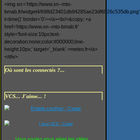
<img src='https://www.xn--mto-
bmab.fr/widget4/698d23401db94285ae23df6026c535db.png
t=time()' border='0'></a><br/>&copy; <a
href='https://www.xn--mto-bmab.fr'
style='font-size:10px;text-
decoration:none;color:#000000;line-
height:10px;' target='_blank' >meteo.fr</a>
</div>
Où sont les connectés ?...
VCS... J'aime... !
Vous voulez vous aérer les idées...