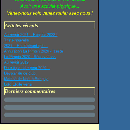
Avoir une activité physique...
Venez-nous voir, venez rouler avec nous !
Articles récents
Au revoir 2021... Bonjour 2022 !
Triste nouvelle
2021... En espérant que...
Annulation La Pimpin 2020 - Izeste
La Pimpin 2020 - Réservations
Au revoir 2019
Date à prendre pour 2020...
Devenir de ce club
Marché de Noël à Sorigny
Loto Étoile verte
Derniers commentaires