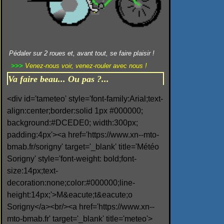
Pédaler sur 2 roues et, avant tout, se faire plaisir !
>>>
Venez-nous voir, venez-rouler avec nous !
Va faire beau... Ou pas ?...
<div id='tameteo' style='font-family:Arial;text-
align:center;border:solid 1px #000000;
background:#DCEDE0; width:300px;
padding:4px'><a href='https://www.xn--mto-
bmab.fr/sorigny' target='_blank' title='Météo
Sorigny' style='font-weight: bold;font-
size:14px;text-
decoration:none;color:#000000;line-
height:14px;'>M&eacute;t&eacute;o
Sorigny</a><br/><a href='https://www.xn--
mto-bmab.fr' target='_blank' title='meteo'>