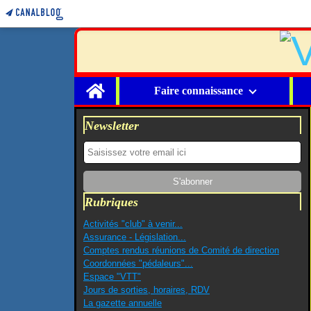
Home
Faire connaissance
Newsletter
Rubriques
Activités "club" à venir...
Assurance - Législation...
Comptes rendus réunions de Comité de direction
Coordonnées "pédaleurs"...
Espace "VTT"
Jours de sorties, horaires, RDV
La gazette annuelle