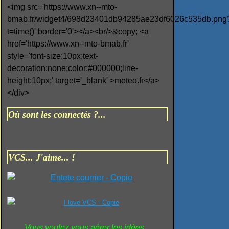
<img src='https://www.xn--mto-
bmab.fr/widget4/698d23401db94285ae23df6026c535db.png
t=time()' border='0'></a><br/>&copy; <a
href='https://www.xn--mto-bmab.fr'
style='font-size:10px;text-
decoration:none;color:#000000;line-
height:10px;' target='_blank' >meteo.fr</a>
</div>
Où sont les connectés ?...
VCS... J'aime... !
Vous voulez vous aérer les idées...