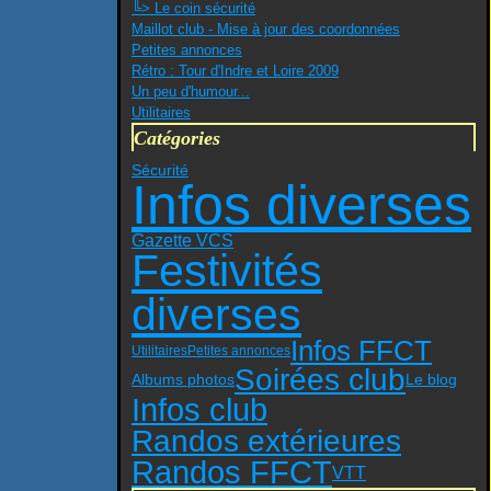
╚> Le coin sécurité
Maillot club - Mise à jour des coordonnées
Petites annonces
Rétro : Tour d'Indre et Loire 2009
Un peu d'humour...
Utilitaires
Catégories
Sécurité
Infos diverses
Gazette VCS
Festivités
diverses
Infos FFCT
Utilitaires
Petites annonces
Soirées club
Albums photos
Le blog
Infos club
Randos extérieures
Randos FFCT
VTT