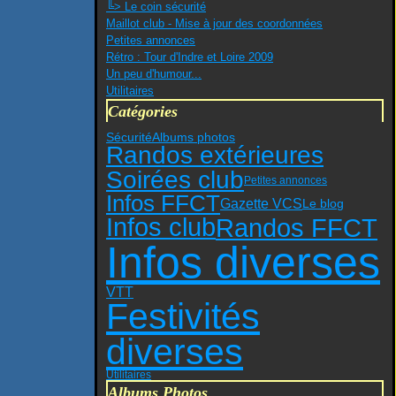
╚> Le coin sécurité
Maillot club - Mise à jour des coordonnées
Petites annonces
Rétro : Tour d'Indre et Loire 2009
Un peu d'humour...
Utilitaires
Catégories
Sécurité
Albums photos
Randos extérieures
Soirées club
Petites annonces
Infos FFCT
Gazette VCS
Le blog
Infos club
Randos FFCT
Infos diverses
VTT
Festivités
diverses
Utilitaires
Albums Photos