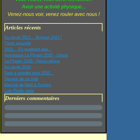
Avoir une activité physique...
Venez-nous voir, venez rouler avec nous !
Articles récents
Au revoir 2021... Bonjour 2022 !
Triste nouvelle
2021... En espérant que...
Annulation La Pimpin 2020 - Izeste
La Pimpin 2020 - Réservations
Au revoir 2019
Date à prendre pour 2020...
Devenir de ce club
Marché de Noël à Sorigny
Loto Étoile verte
Derniers commentaires