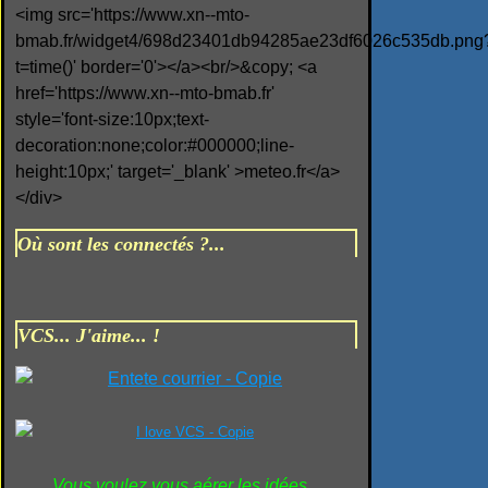
<img src='https://www.xn--mto-
bmab.fr/widget4/698d23401db94285ae23df6026c535db.png
t=time()' border='0'></a><br/>&copy; <a
href='https://www.xn--mto-bmab.fr'
style='font-size:10px;text-
decoration:none;color:#000000;line-
height:10px;' target='_blank' >meteo.fr</a>
</div>
Où sont les connectés ?...
VCS... J'aime... !
Vous voulez vous aérer les idées...