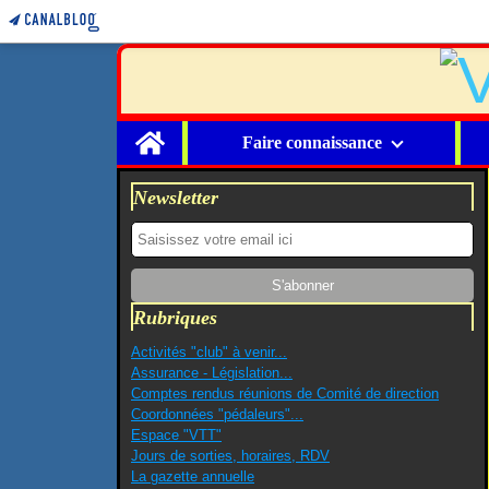
Home
Faire connaissance
Newsletter
Rubriques
Activités "club" à venir...
Assurance - Législation...
Comptes rendus réunions de Comité de direction
Coordonnées "pédaleurs"...
Espace "VTT"
Jours de sorties, horaires, RDV
La gazette annuelle