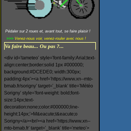
Pédaler sur 2 roues et, avant tout, se faire plaisir !
>>>
Venez-nous voir, venez-rouler avec nous !
Va faire beau... Ou pas ?...
<div id='tameteo' style='font-family:Arial;text-
align:center;border:solid 1px #000000;
background:#DCEDE0; width:300px;
padding:4px'><a href='https://www.xn--mto-
bmab.fr/sorigny' target='_blank' title='Météo
Sorigny' style='font-weight: bold;font-
size:14px;text-
decoration:none;color:#000000;line-
height:14px;'>M&eacute;t&eacute;o
Sorigny</a><br/><a href='https://www.xn--
mto-bmab.fr' target='_blank' title='meteo'>